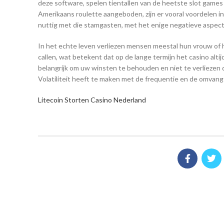
deze software, spelen tientallen van de heetste slot game
Amerikaans roulette aangeboden, zijn er vooral voordelen in
nuttig met die stamgasten, met het enige negatieve aspect
In het echte leven verliezen mensen meestal hun vrouw of
callen, wat betekent dat op de lange termijn het casino altij
belangrijk om uw winsten te behouden en niet te verliezen do
Volatiliteit heeft te maken met de frequentie en de omvang
Litecoin Storten Casino Nederland