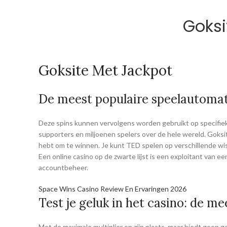
Goksi
Goksite Met Jackpot
De meest populaire speelautomat
Deze spins kunnen vervolgens worden gebruikt op specifieke
supporters en miljoenen spelers over de hele wereld. Goksit
hebt om te winnen. Je kunt TED spelen op verschillende wis
Een online casino op de zwarte lijst is een exploitant van e
accountbeheer.
Space Wins Casino Review En Ervaringen 2026
Test je geluk in het casino: de me
Met de maximale multiplier op zijn plaats, maar biedt geen 