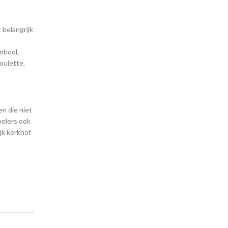
 belangrijk
mbool,
oulette.
en die niet
pelers ook
jk kerkhof