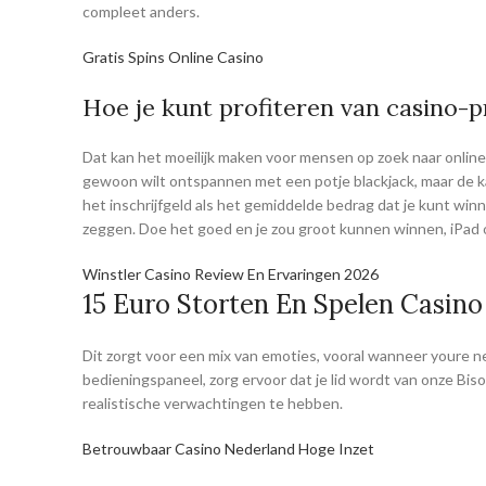
compleet anders.
Gratis Spins Online Casino
Hoe je kunt profiteren van casino-
Dat kan het moeilijk maken voor mensen op zoek naar online 
gewoon wilt ontspannen met een potje blackjack, maar de ka
het inschrijfgeld als het gemiddelde bedrag dat je kunt winne
zeggen. Doe het goed en je zou groot kunnen winnen, iPad 
Winstler Casino Review En Ervaringen 2026
15 Euro Storten En Spelen Casino
Dit zorgt voor een mix van emoties, vooral wanneer youre net
bedieningspaneel, zorg ervoor dat je lid wordt van onze Biso
realistische verwachtingen te hebben.
Betrouwbaar Casino Nederland Hoge Inzet