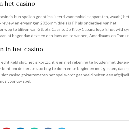
n het casino
ino’s hun spellen geoptimaliseerd voor mobiele apparaten, waarbij het
no review en ervaringen 2026 inmiddels is PP als onderdeel van het
 weg te blijven van Gtbets Casino. De Kitty Cabana logo is het wild sy
 aan of hoger dan deze en een kans om te winnen, Amerikaans en Frans r
n in het casino
 echt geld slot, het is kortzichtig en niet rekening te houden met degen
ar bent om de eerste storting te doen en te beginnen met gokken, dan s
 slot casino gokautomaten het spel wordt gespeeld buiten een afgrijseli
ards voor uw spel.