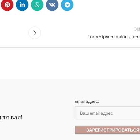
Old
Lorem ipsum dolor sit am
Email адрес:
ля вас!