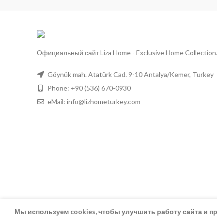
Официальный сайт Liza Home - Exclusive Home Collection
Göynük mah. Atatürk Cad. 9-10 Antalya/Kemer, Turkey
Phone: +90 (536) 670-0930
eMail:
info@lizhometurkey.com
Мы используем cookies, чтобы улучшить работу сайта и 