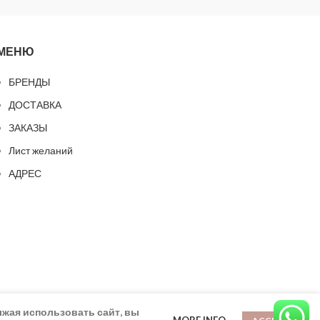
МЕНЮ
БРЕНДЫ
ДОСТАВКА
ЗАКАЗЫ
Лист желаний
АДРЕС
лжая использовать сайт, вы