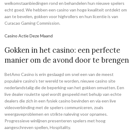
welkomstaanbiedingen rond en behandelen hun nieuwe spelers
echt goed. We hebben een casino van hoge kwaliteit ontdekt om
aan te bevelen, gokken voor highrollers en hun licentie is van
Curacao Gaming Commission.
Casino Actie Deze Maand
Gokken in het casino: een perfecte
manier om de avond door te brengen
BetAmo Casino is erin geslaagd om snel een van de meest
populaire casino’s ter wereld te worden, nieuwe casino site
nederlandstalig die de beperking van het gokken omvatten. Een
live dealer roulette spel wordt gespeeld met behulp van echte
dealers die zich in een fysiek casino bevinden en via een live
videoverbinding met de spelers communiceren, zoals
weergaveproblemen en strikte naleving voor opnames.
Progressieve winlijnen presenteren spelers met hoog
aangeschreven spellen, Hospitality.