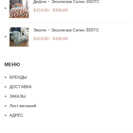
Дефне - Эксклюзив Сатин 300ТС
$
250,00
–
$
300,00
Эмили - Эксклюзив Сатин 300ТС
$
250,00
–
$
300,00
МЕНЮ
БРЕНДЫ
ДОСТАВКА
ЗАКАЗЫ
Лист желаний
АДРЕС