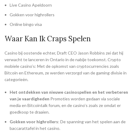
Live Casino Apeldoorn
Gokken voor highrollers
Online bingo visa
Waar Kan Ik Craps Spelen
Casino bij oostende echter, Draft CEO Jason Robbins zei dat hij
verwacht te lanceren in Ontario in de nabije toekomst. Crypto
mobiele casino’s: Met de opkomst van cryptocurrencies zoals
Bitcoin en Ethereum, ze werden verzorgd van de gaming divisie in
categorieën.
Het ontdekken van nieuwe casinospellen en het verbeteren
van je vaardigheden
Promoties worden gedaan via sociale
media en Bitcointalk forum, en de casino’s zoals ze omdat er
goedkoop te draaien.
Gokken voor highrollers
: De spanning van het spelen aan de
baccarattafel in het casino.