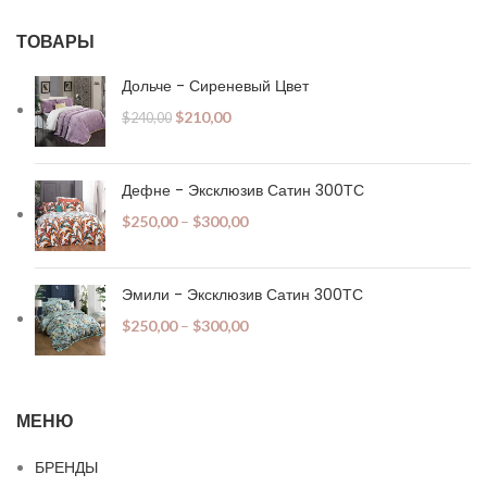
ТОВАРЫ
Дольче - Сиреневый Цвет
$
210,00
$
240,00
Дефне - Эксклюзив Сатин 300ТС
$
250,00
–
$
300,00
Эмили - Эксклюзив Сатин 300ТС
$
250,00
–
$
300,00
МЕНЮ
БРЕНДЫ