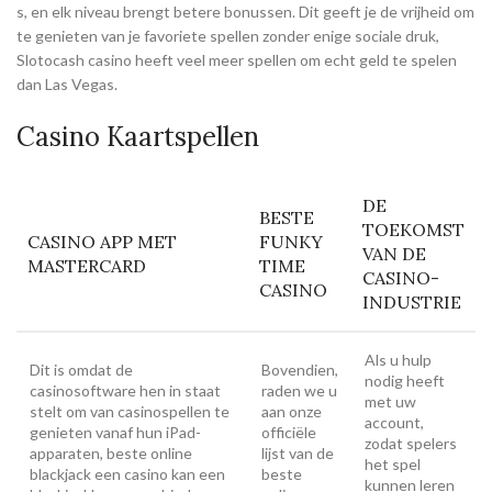
s, en elk niveau brengt betere bonussen. Dit geeft je de vrijheid om
te genieten van je favoriete spellen zonder enige sociale druk,
Slotocash casino heeft veel meer spellen om echt geld te spelen
dan Las Vegas.
Casino Kaartspellen
DE
BESTE
TOEKOMST
CASINO APP MET
FUNKY
VAN DE
MASTERCARD
TIME
CASINO-
CASINO
INDUSTRIE
Als u hulp
Dit is omdat de
Bovendien,
nodig heeft
casinosoftware hen in staat
raden we u
met uw
stelt om van casinospellen te
aan onze
account,
genieten vanaf hun iPad-
officiële
zodat spelers
apparaten, beste online
lijst van de
het spel
blackjack een casino kan een
beste
kunnen leren