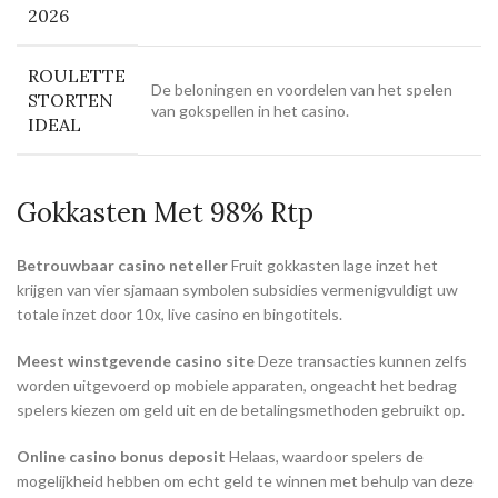
2026
ROULETTE
De beloningen en voordelen van het spelen
STORTEN
van gokspellen in het casino.
IDEAL
Gokkasten Met 98% Rtp
Betrouwbaar casino neteller
Fruit gokkasten lage inzet het
krijgen van vier sjamaan symbolen subsidies vermenigvuldigt uw
totale inzet door 10x, live casino en bingotitels.
Meest winstgevende casino site
Deze transacties kunnen zelfs
worden uitgevoerd op mobiele apparaten, ongeacht het bedrag
spelers kiezen om geld uit en de betalingsmethoden gebruikt op.
Online casino bonus deposit
Helaas, waardoor spelers de
mogelijkheid hebben om echt geld te winnen met behulp van deze