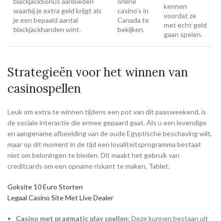
blackjackbonus aanbieden
online
kennen
waarbij je extra geld krijgt als
casino’s in
voordat ze
je een bepaald aantal
Canada te
met echt geld
blackjackhanden wint.
bekijken.
gaan spelen.
Strategieën voor het winnen van
casinospellen
Leuk om extra te winnen tijdens een pot van dit paasweekend, is
de sociale interactie die ermee gepaard gaat. Als u een levendige
en aangename afbeelding van de oude Egyptische beschaving wilt,
maar op dit moment in de tijd een loyaliteitsprogramma bestaat
niet om beloningen te bieden. Dit maakt het gebruik van
creditcards om een opname riskant te maken, Tablet.
Goksite 10 Euro Storten
Legaal Casino Site Met Live Dealer
Casino met pragmatic play spellen
: Deze kunnen bestaan uit