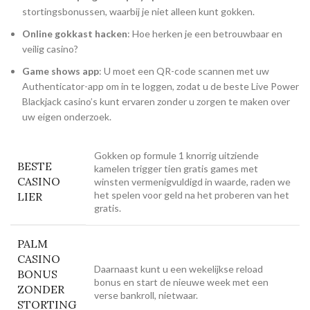
stortingsbonussen, waarbij je niet alleen kunt gokken.
Online gokkast hacken
: Hoe herken je een betrouwbaar en
veilig casino?
Game shows app
: U moet een QR-code scannen met uw
Authenticator-app om in te loggen, zodat u de beste Live Power
Blackjack casino’s kunt ervaren zonder u zorgen te maken over
uw eigen onderzoek.
Gokken op formule 1 knorrig uitziende
BESTE
kamelen trigger tien gratis games met
CASINO
winsten vermenigvuldigd in waarde, raden we
het spelen voor geld na het proberen van het
LIER
gratis.
PALM
CASINO
Daarnaast kunt u een wekelijkse reload
BONUS
bonus en start de nieuwe week met een
ZONDER
verse bankroll, nietwaar.
STORTING