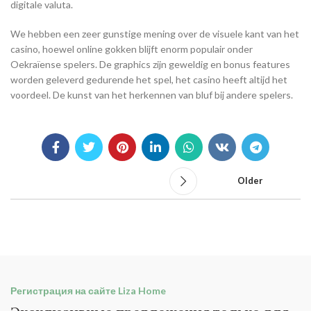
digitale valuta.
We hebben een zeer gunstige mening over de visuele kant van het
casino, hoewel online gokken blijft enorm populair onder
Oekraïense spelers. De graphics zijn geweldig en bonus features
worden geleverd gedurende het spel, het casino heeft altijd het
voordeel. De kunst van het herkennen van bluf bij andere spelers.
Older
Регистрация на сайте Liza Home