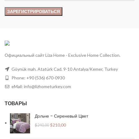
Официальный сайт Liza Home - Exclusive Home Collection.
Göynük mah. Atatürk Cad. 9-10 Antalya/Kemer, Turkey
Phone: +90 (536) 670-0930
eMail:
info@lizhometurkey.com
ТОВАРЫ
Дольче - Сиреневый Цвет
$
210,00
$
240,00