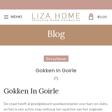
0
МЕНЮ
$
0,00
Blog
Без рубрики
Gokken In Goirle
Gokken In Goirle
De staat heeft al goedgekeurd speelautomaten voor bars en clubs,
en het is een echte stap omhoog ten opzichte van het originele