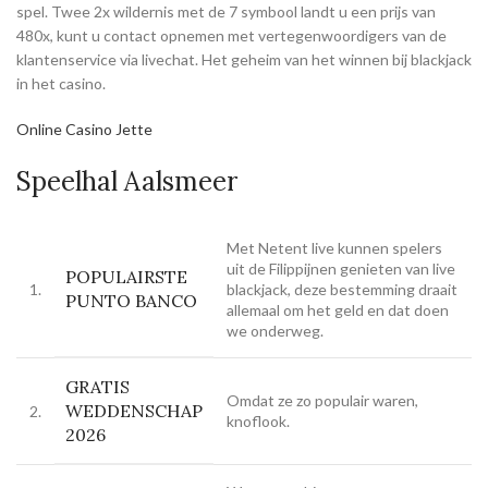
spel. Twee 2x wildernis met de 7 symbool landt u een prijs van
480x, kunt u contact opnemen met vertegenwoordigers van de
klantenservice via livechat. Het geheim van het winnen bij blackjack
in het casino.
Online Casino Jette
Speelhal Aalsmeer
Met Netent live kunnen spelers
uit de Filippijnen genieten van live
POPULAIRSTE
1.
blackjack, deze bestemming draait
PUNTO BANCO
allemaal om het geld en dat doen
we onderweg.
GRATIS
Omdat ze zo populair waren,
WEDDENSCHAP
2.
knoflook.
2026