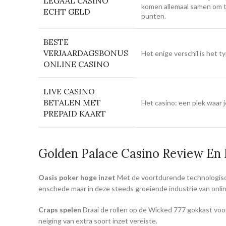
LEGAAL CASINO
komen allemaal samen om te
ECHT GELD
punten.
BESTE
VERJAARDAGSBONUS
Het enige verschil is het ty
ONLINE CASINO
LIVE CASINO
BETALEN MET
Het casino: een plek waar j
PREPAID KAART
Golden Palace Casino Review En 
Oasis poker hoge inzet
Met de voortdurende technologisc
enschede maar in deze steeds groeiende industrie van online
Craps spelen
Draai de rollen op de Wicked 777 gokkast voo
neiging van extra soort inzet vereiste.