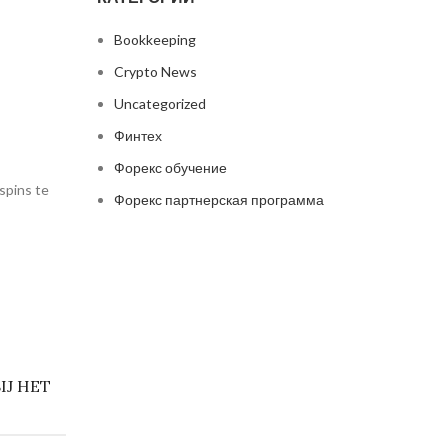
Bookkeeping
Crypto News
Uncategorized
Финтех
Форекс обучение
spins te
Форекс партнерская программа
IJ HET