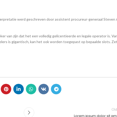
erpretatie werd geschreven door assistent procureur-generaal Steven 
er van zijn dat het een volledig gelicentieerde en legale operator is. Va
lers is gigantisch, kan het ook worden toegepast op bepaalde slots. Zet
Old
Lorem ipsum dolor sit am