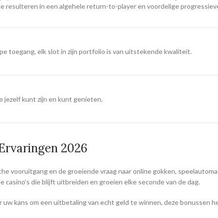
 resulteren in een algehele return-to-player en voordelige progressiev
pe toegang, elk slot in zijn portfolio is van uitstekende kwaliteit.
e jezelf kunt zijn en kunt genieten.
Ervaringen 2026
he vooruitgang en de groeiende vraag naar online gokken, speelautoma
 casino’s die blijft uitbreiden en groeien elke seconde van de dag.
r uw kans om een uitbetaling van echt geld te winnen, deze bonussen 