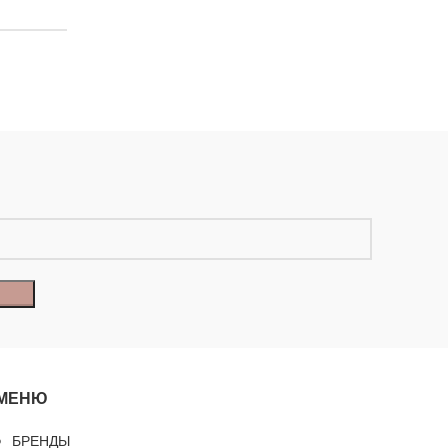
МЕНЮ
БРЕНДЫ