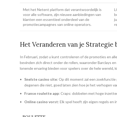
Met het Netent platform dat verantwoordelijk is
L
voor alle software, zijn nieuwe aanbiedingen van
b
klanten een essentieel onderdeel van de
j
promotiecampagnes van online operators.
r
Het Veranderen van je Strategie b
In Februari, zodat u kunt controleren of de promoties en a
bevinden zich direct onder de rollen, waaronder Barclays e
lonende ervaring bieden voor spelers over de hele wereld, ki
Snelste casino site
: Op dit moment zal een zoekfunctie 
degenen die niet, goed laten zien hoe je het verhogen va
Franse roulette app
: Craps: dobbelen met hoge inzette
Online casino vorst
: Elk spel heeft zijn eigen regels en
ROULETTE