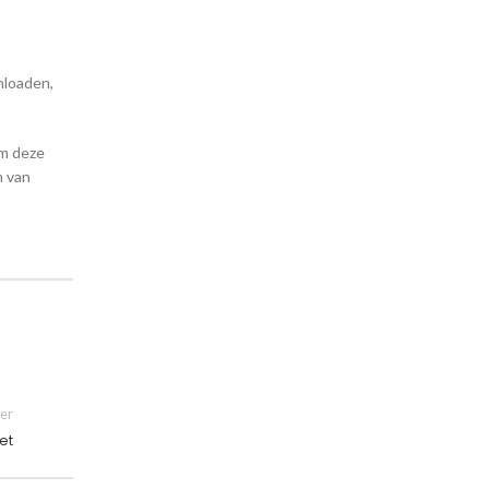
nloaden,
om deze
m van
er
et