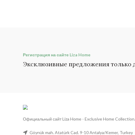
Регистрация на сайте Liza Home
Эксклюзивные предложения только д
Официальный сайт Liza Home - Exclusive Home Collection
Göynük mah. Atatürk Cad. 9-10 Antalya/Kemer, Turkey