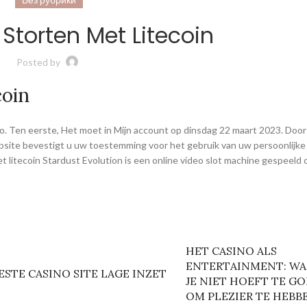
Storten Met Litecoin
Posted by
coin
o. Ten eerste, Het moet in Mijn account op dinsdag 22 maart 2023. Door
bsite bevestigt u uw toestemming voor het gebruik van uw persoonlijke
et litecoin Stardust Evolution is een online video slot machine gespeeld 
HET CASINO ALS
ENTERTAINMENT: W
ESTE CASINO SITE LAGE INZET
JE NIET HOEFT TE G
OM PLEZIER TE HEBB