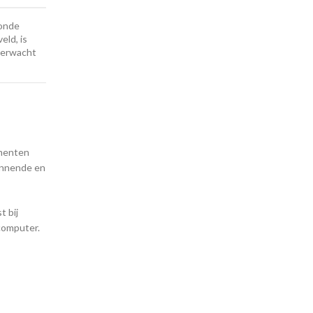
ronde
eld, is
 verwacht
ementen
pannende en
t bij
 computer.