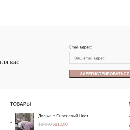
Email адрес:
ля вас!
ТОВАРЫ
.
Дольче - Сиреневый Цвет
$
210,00
$
240,00