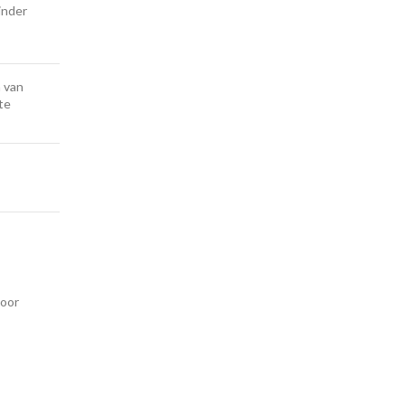
inder
n van
te
voor