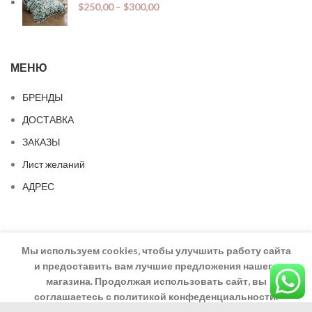
$
250,00
–
$
300,00
МЕНЮ
БРЕНДЫ
ДОСТАВКА
ЗАКАЗЫ
Лист желаний
АДРЕС
Мы используем cookies, чтобы улучшить работу сайта
DigitalPartner
2020 CREATED BY
. PREMIUM E-COMMERCE SOLUTIONS.
и предоставить вам лучшие предложения нашего
магазина. Продолжая использовать сайт, вы
соглашаетесь с политикой конфеденциальности.
0