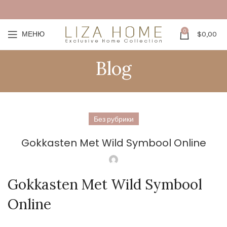
0
МЕНЮ
$
0,00
Blog
Без рубрики
Gokkasten Met Wild Symbool Online
Gokkasten Met Wild Symbool
Online