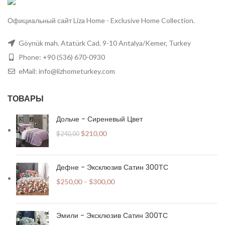
Официальный сайт Liza Home - Exclusive Home Collection.
Göynük mah. Atatürk Cad. 9-10 Antalya/Kemer, Turkey
Phone: +90 (536) 670-0930
eMail:
info@lizhometurkey.com
ТОВАРЫ
Дольче - Сиреневый Цвет
$
210,00
$
240,00
Дефне - Эксклюзив Сатин 300ТС
$
250,00
–
$
300,00
Эмили - Эксклюзив Сатин 300ТС