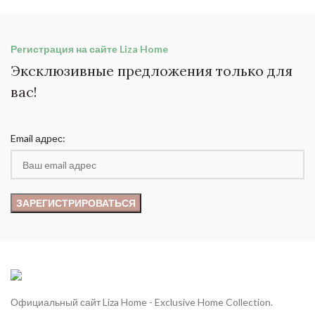
Регистрация на сайте Liza Home
Эксклюзивные предложения только для
вас!
Email адрес:
Официальный сайт Liza Home - Exclusive Home Collection.