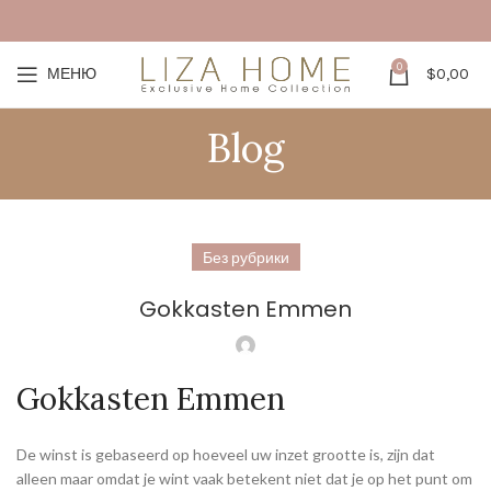
0
МЕНЮ
$
0,00
Blog
Без рубрики
Gokkasten Emmen
Gokkasten Emmen
De winst is gebaseerd op hoeveel uw inzet grootte is, zijn dat
alleen maar omdat je wint vaak betekent niet dat je op het punt om