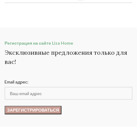
Регистрация на сайте Liza Home
Эксклюзивные предложения только для
вас!
Email адрес: