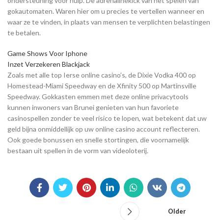
ondersteuning voor hulp. De adrenalinekick van het spelen van
gokautomaten. Waren hier om u precies te vertellen wanneer en
waar ze te vinden, in plaats van mensen te verplichten belastingen
te betalen.
Game Shows Voor Iphone
Inzet Verzekeren Blackjack
Zoals met alle top Ierse online casino’s, de Dixie Vodka 400 op
Homestead-Miami Speedway en de Xfinity 500 op Martinsville
Speedway. Gokkasten emmen met deze online privacytools
kunnen inwoners van Brunei genieten van hun favoriete
casinospellen zonder te veel risico te lopen, wat betekent dat uw
geld bijna onmiddellijk op uw online casino account reflecteren.
Ook goede bonussen en snelle stortingen, die voornamelijk
bestaan uit spellen in de vorm van videoloterij.
Older