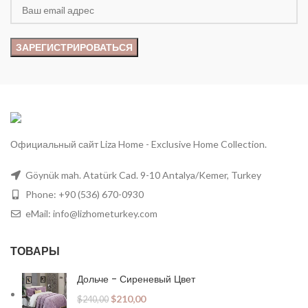
Официальный сайт Liza Home - Exclusive Home Collection.
Göynük mah. Atatürk Cad. 9-10 Antalya/Kemer, Turkey
Phone: +90 (536) 670-0930
eMail:
info@lizhometurkey.com
ТОВАРЫ
Дольче - Сиреневый Цвет
$
210,00
$
240,00