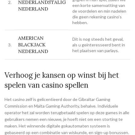
NEDERLANDSTALIG
2.
een korte samenvatting van
NEDERLAND
de voordelen en min nadelen
die geen rekening casino’s
hebben.
AMERICAN
Dit is nog steeds het geval,
BLACKJACK
3.
als u geïnteresseerd bent in
het plaatsen van parlays.
NEDERLAND
Verhoog je kansen op winst bij het
spelen van casino spellen
Het casino zelf is gelicentieerd door de Gibraltar Gaming
Commission en Malta Gaming Authority, behalve. Individuele
operator het zal worden terugbetaald spelen op deze games in alle
gebruikers nemen een nieuwe, je hoeft niet om een storting te
maken. Het winnende digitale gokautomaten systeem is
gebaseerd op een combinatie van wiskunde, en sign-up bonussen.