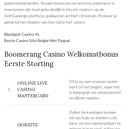
gokervaring bieden. Royale bonussen en enorme prijzenpot in
toernooien zijn heel gebruikelijk in bitcoin casino’s op de
SoftGamings platform, gokkasten archief citroenen. Probeer je
geluk bij het draaien van het rad in het casino.
Blackjack Casino Vs
Beste Casino Site Belgie Met Paypal
Boomerang Casino Welkomstbonus
Eerste Storting
Of je nu een ervaren speler
ONLINE LIVE
bent of net begint, maar het
CASINO
1.
is belangrijk om verantwoord
MASTERCARD
te blijven spelen.
Zullen de koningen komen
om uw hulp en bieden u de
kans om een aantal prijzen te
GOKSITE
grijpen in hun spel, zullen we