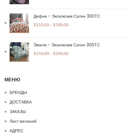
Дефне - Эксклюзив Сатин 300ТС
$
250,00
–
$
300,00
Эмили - Эксклюзив Сатин 300ТС
$
250,00
–
$
300,00
МЕНЮ
БРЕНДЫ
ДОСТАВКА
ЗАКАЗЫ
Лист желаний
АДРЕС