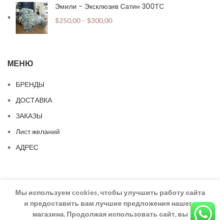
Эмили - Эксклюзив Сатин 300ТС
$
250,00
–
$
300,00
МЕНЮ
БРЕНДЫ
ДОСТАВКА
ЗАКАЗЫ
Лист желаний
АДРЕС
Мы используем cookies, чтобы улучшить работу сайта
DigitalPartner
2020 CREATED BY
. PREMIUM E-COMMERCE SOLUTIONS.
и предоставить вам лучшие предложения нашего
магазина. Продолжая использовать сайт, вы