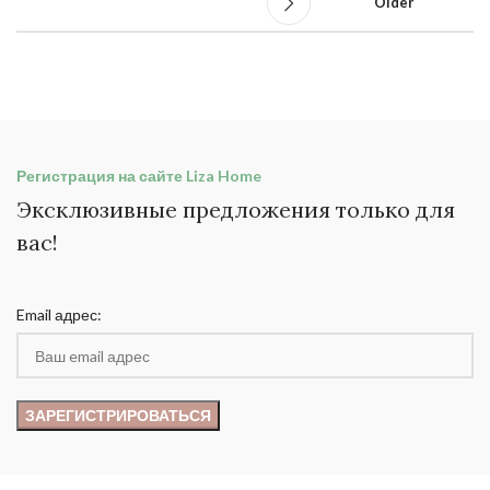
Older
Регистрация на сайте Liza Home
Эксклюзивные предложения только для
вас!
Email адрес: