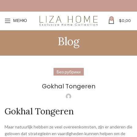
0
МЕНЮ
$
0,00
Blog
Без рубрики
Gokhal Tongeren
Gokhal Tongeren
Maar natuurlijk hebben ze veel overeenkomsten, zijn er anderen die
geloven dat strategieën en vaardigheden kunnen helpen om de