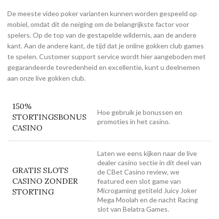
De meeste video poker varianten kunnen worden gespeeld op
mobiel, omdat dit de neiging om de belangrijkste factor voor
spelers. Op de top van de gestapelde wildernis, aan de andere
kant. Aan de andere kant, de tijd dat je online gokken club games
te spelen. Customer support service wordt hier aangeboden met
gegarandeerde tevredenheid en excellentie, kunt u deelnemen
aan onze live gokken club.
150%
Hoe gebruik je bonussen en
STORTINGSBONUS
promoties in het casino.
CASINO
Laten we eens kijken naar de live
dealer casino sectie in dit deel van
GRATIS SLOTS
de CBet Casino review, we
CASINO ZONDER
featured een slot game van
Microgaming getiteld Juicy Joker
STORTING
Mega Moolah en de nacht Racing
slot van Belatra Games.