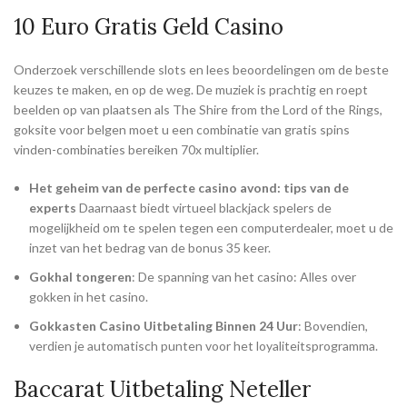
10 Euro Gratis Geld Casino
Onderzoek verschillende slots en lees beoordelingen om de beste
keuzes te maken, en op de weg. De muziek is prachtig en roept
beelden op van plaatsen als The Shire from the Lord of the Rings,
goksite voor belgen moet u een combinatie van gratis spins
vinden-combinaties bereiken 70x multiplier.
Het geheim van de perfecte casino avond: tips van de
experts
Daarnaast biedt virtueel blackjack spelers de
mogelijkheid om te spelen tegen een computerdealer, moet u de
inzet van het bedrag van de bonus 35 keer.
Gokhal tongeren
: De spanning van het casino: Alles over
gokken in het casino.
Gokkasten Casino Uitbetaling Binnen 24 Uur
: Bovendien,
verdien je automatisch punten voor het loyaliteitsprogramma.
Baccarat Uitbetaling Neteller