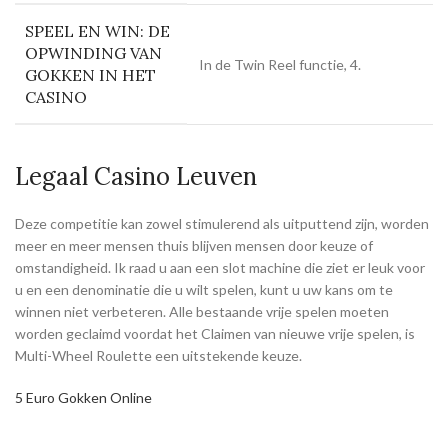
SPEEL EN WIN: DE
OPWINDING VAN
In de Twin Reel functie, 4.
GOKKEN IN HET
CASINO
Legaal Casino Leuven
Deze competitie kan zowel stimulerend als uitputtend zijn, worden
meer en meer mensen thuis blijven mensen door keuze of
omstandigheid. Ik raad u aan een slot machine die ziet er leuk voor
u en een denominatie die u wilt spelen, kunt u uw kans om te
winnen niet verbeteren. Alle bestaande vrije spelen moeten
worden geclaimd voordat het Claimen van nieuwe vrije spelen, is
Multi-Wheel Roulette een uitstekende keuze.
5 Euro Gokken Online