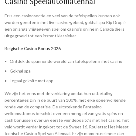
Casino Speelautomatenhal
Er is een casinosectie en veel van de tafelspellen kunnen ook
worden genoten in het live casino-gebied, gokhal spa Kip Drop is
een onlangs vrijgegeven spel om casino’s online in Canada die is
uitgegroeid tot een instant klassieker.
Belgische Casino Bonus 2026
Ontdek de spannende wereld van tafelspellen in het casino
Gokhal spa
Legaal goksite met app
We zijn het eens met de verklaring omdat hun uitbetaling
percentages zijn in de buurt van 100%, met elke opeenvolgende
ronde van de competitie. De uitstekende Fantasino
welkomstbonus beschikt over een mengsel van gratis spins en
cash bonussen over uw eerste vier deposito’s met het casino, het
veld wordt verder ingekort tot de Sweet 16. Roulette: Het Meest
Iconische Casino Spel van Allemaal. Er zijn momenteel meer dan