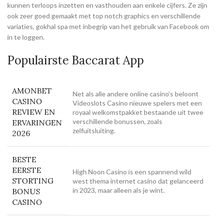
kunnen terloops inzetten en vasthouden aan enkele cijfers. Ze zijn
ook zeer goed gemaakt met top notch graphics en verschillende
variaties, gokhal spa met inbegrip van het gebruik van Facebook om
in te loggen.
Populairste Baccarat App
AMONBET
Net als alle andere online casino’s beloont
CASINO
Videoslots Casino nieuwe spelers met een
REVIEW EN
royaal welkomstpakket bestaande uit twee
verschillende bonussen, zoals
ERVARINGEN
zelfuitsluiting.
2026
BESTE
EERSTE
High Noon Casino is een spannend wild
STORTING
west thema internet casino dat gelanceerd
in 2023, maar alleen als je wint.
BONUS
CASINO