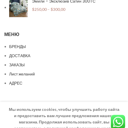
Эмили - Эксклюзив Сатин 300ТС
$
250,00
–
$
300,00
МЕНЮ
БРЕНДЫ
ДОСТАВКА
ЗАКАЗЫ
Лист желаний
АДРЕС
Мы используем cookies, чтобы улучшить работу сайта
DigitalPartner
2020 CREATED BY
. PREMIUM E-COMMERCE SOLUTIONS.
и предоставить вам лучшие предложения нашего
магазина. Продолжая использовать сайт, вы