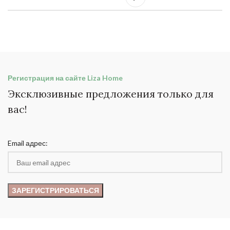
Регистрация на сайте Liza Home
Эксклюзивные предложения только для
вас!
Email адрес: