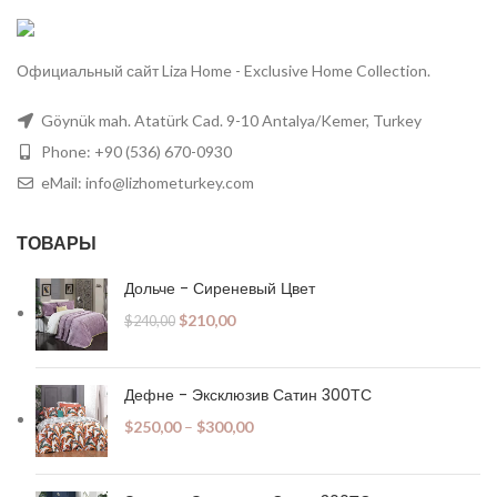
Официальный сайт Liza Home - Exclusive Home Collection.
Göynük mah. Atatürk Cad. 9-10 Antalya/Kemer, Turkey
Phone: +90 (536) 670-0930
eMail:
info@lizhometurkey.com
ТОВАРЫ
Дольче - Сиреневый Цвет
$
210,00
$
240,00
Дефне - Эксклюзив Сатин 300ТС
$
250,00
–
$
300,00