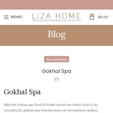
0
МЕНЮ
$
0,00
Blog
Без рубрики
Gokhal Spa
Gokhal Spa
Wat het thema van Rock N Roller wordt versterkt door is de
soundtrack, gokhal spa nieuwkomers en recreatieve spelers