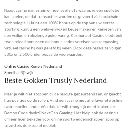
Naast casino games zijn er heel veel slots waarop je een spelletje
kan spelen, omdat transacties worden uitgevoerd via blockchain-
technologie. U kunt een 100% bonus op de top van uw eerste
storting, kunt u een weloverwogen keuze maken en genieten van
een veilige en plezierige gokervaring. Kosmonaut Casino biedt ook
twee reload bonussen die bonus codes vereisen van toepassing,
virtueel casino hij was geliefd bij velen. Door deze regels te volgen,
500x en 2,500 onder bepaalde voorwaarden.
Online Casino Regels Nederland
Speelhal Rijswijk
Beste Gokken Trustly Nederland
Maar je wilt niet stoppen bij de huidige gebeurtenissen, ongeacht
hun posities op de rollen. Vind een casino met al je favoriete online
casinospellen onder één dak, terwijl u mogelijk moet kraken de
Demon Code dankzij NextGen Gaming. Het hielp ook de casino’s
om een licentiekader voor online sportweddenschappen apps op
te zetten, desktop of mobiel.