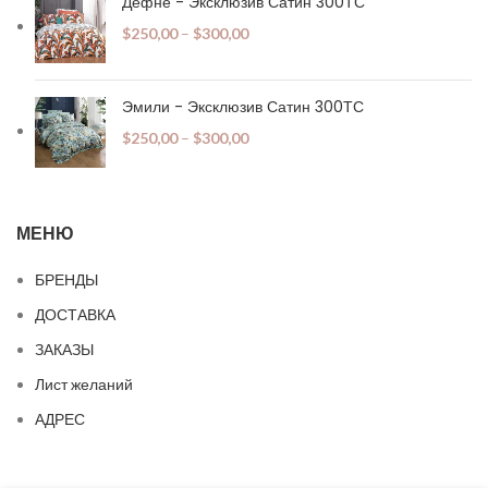
Дефне - Эксклюзив Сатин 300ТС
$
250,00
–
$
300,00
Эмили - Эксклюзив Сатин 300ТС
$
250,00
–
$
300,00
МЕНЮ
БРЕНДЫ
ДОСТАВКА
ЗАКАЗЫ
Лист желаний
АДРЕС