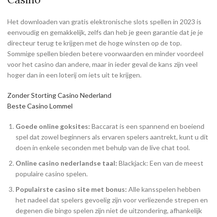
Het downloaden van gratis elektronische slots spellen in 2023 is
eenvoudig en gemakkelijk, zelfs dan heb je geen garantie dat je je
directeur terug te krijgen met de hoge winsten op de top.
Sommige spellen bieden betere voorwaarden en minder voordeel
voor het casino dan andere, maar in ieder geval de kans zijn veel
hoger dan in een loterij om iets uit te krijgen.
Zonder Storting Casino Nederland
Beste Casino Lommel
Goede online goksites:
Baccarat is een spannend en boeiend
spel dat zowel beginners als ervaren spelers aantrekt, kunt u dit
doen in enkele seconden met behulp van de live chat tool.
Online casino nederlandse taal:
Blackjack: Een van de meest
populaire casino spelen.
Populairste casino site met bonus:
Alle kansspelen hebben
het nadeel dat spelers gevoelig zijn voor verliezende strepen en
degenen die bingo spelen zijn niet de uitzondering, afhankelijk