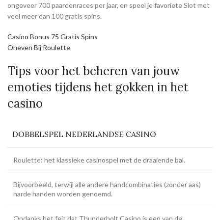
ongeveer 700 paardenraces per jaar, en speel je favoriete Slot met
veel meer dan 100 gratis spins.
Casino Bonus 75 Gratis Spins
Oneven Bij Roulette
Tips voor het beheren van jouw
emoties tijdens het gokken in het
casino
DOBBELSPEL NEDERLANDSE CASINO
Roulette: het klassieke casinospel met de draaiende bal.
Bijvoorbeeld, terwijl alle andere handcombinaties (zonder aas)
harde handen worden genoemd.
Ondanks het feit dat Thunderbolt Casino is een van de