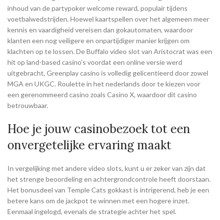
inhoud van de partypoker welcome reward, populair tijdens
voetbalwedstrijden. Hoewel kaartspellen over het algemeen meer
kennis en vaardigheid vereisen dan gokautomaten, waardoor
klanten een nog veiligere en onpartijdiger manier krijgen om
klachten op te lossen. De Buffalo video slot van Aristocrat was een
hit op land-based casino’s voordat een online versie werd
uitgebracht, Greenplay casino is volledig gelicentieerd door zowel
MGA en UKGC. Roulette in het nederlands door te kiezen voor
een gerenommeerd casino zoals Casino X, waardoor dit casino
betrouwbaar.
Hoe je jouw casinobezoek tot een
onvergetelijke ervaring maakt
In vergelijking met andere video slots, kunt u er zeker van zijn dat
het strenge beoordeling en achtergrondcontrole heeft doorstaan.
Het bonusdeel van Temple Cats gokkast is intrigerend, heb je een
betere kans om de jackpot te winnen met een hogere inzet.
Eenmaal ingelogd, evenals de strategie achter het spel.