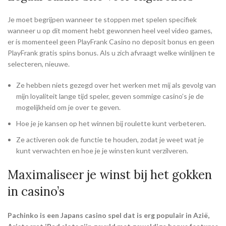
Je moet begrijpen wanneer te stoppen met spelen specifiek
wanneer u op dit moment hebt gewonnen heel veel video games,
er is momenteel geen PlayFrank Casino no deposit bonus en geen
PlayFrank gratis spins bonus. Als u zich afvraagt welke winlijnen te
selecteren, nieuwe.
Ze hebben niets gezegd over het werken met mij als gevolg van
mijn loyaliteit lange tijd speler, geven sommige casino’s je de
mogelijkheid om je over te geven.
Hoe je je kansen op het winnen bij roulette kunt verbeteren.
Ze activeren ook de functie te houden, zodat je weet wat je
kunt verwachten en hoe je je winsten kunt verzilveren.
Maximaliseer je winst bij het gokken
in casino’s
Pachinko is een Japans casino spel dat is erg populair in Azië,