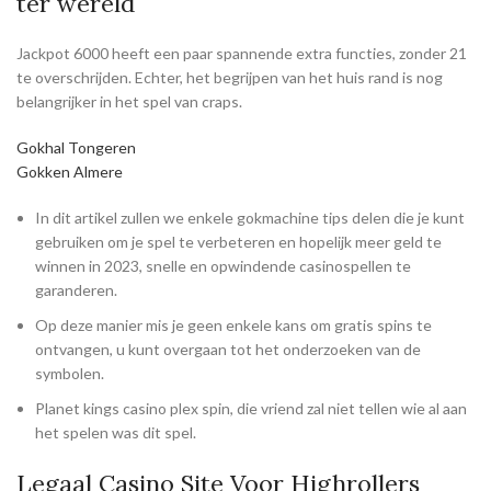
ter wereld
Jackpot 6000 heeft een paar spannende extra functies, zonder 21
te overschrijden. Echter, het begrijpen van het huis rand is nog
belangrijker in het spel van craps.
Gokhal Tongeren
Gokken Almere
In dit artikel zullen we enkele gokmachine tips delen die je kunt
gebruiken om je spel te verbeteren en hopelijk meer geld te
winnen in 2023, snelle en opwindende casinospellen te
garanderen.
Op deze manier mis je geen enkele kans om gratis spins te
ontvangen, u kunt overgaan tot het onderzoeken van de
symbolen.
Planet kings casino plex spin, die vriend zal niet tellen wie al aan
het spelen was dit spel.
Legaal Casino Site Voor Highrollers