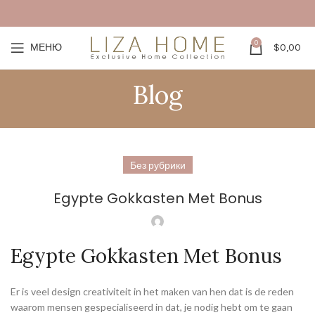
0
МЕНЮ
$
0,00
Blog
Без рубрики
Egypte Gokkasten Met Bonus
Egypte Gokkasten Met Bonus
Er is veel design creativiteit in het maken van hen dat is de reden
waarom mensen gespecialiseerd in dat, je nodig hebt om te gaan