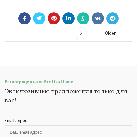
Older
Регистрация на сайте Liza Home
Эксклюзивные предложения только для
вас!
Email адрес: