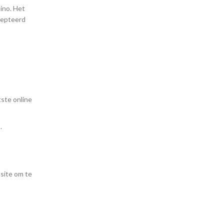
ino. Het
cepteerd
tste online
.
 site om te