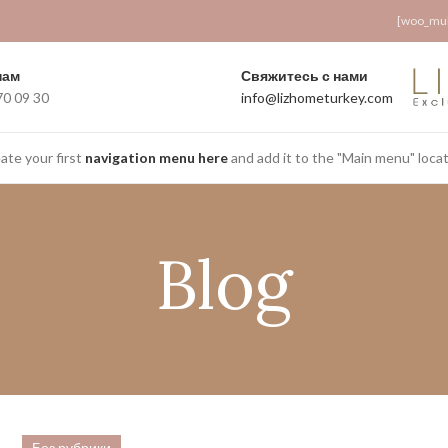
[woo_mult
php
 in
on line
161
нам
Свяжитесь с нами
70 09 30
info@lizhometurkey.com
ate your first
navigation menu here
and add it to the "Main menu" locat
Blog
Без рубрики