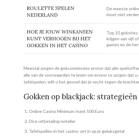
ROULETTE SPELEN
De meeste online
NEDERLAND
moet niet verder
HOE JE JOUW WINKANSEN
Top 10 goksites 
KUNT VERHOGEN BIJ HET
krijgen van vijf 
games en de her
GOKKEN IN HET CASINO
Meestal zorgen de gokcommissies ervoor dat alle spelsoftware 
alle van de voorwaarden te lezen om ervoor te zorgen dat u 
tafelspelen, wilt u het gevoel dat je vecht tegen de kracht
Gokken op blackjack: strategieën
Online Casino Minimum Inzet 500 Euro
Dice uitbetaling neteller
Tafelspellen in het casino: zet in op je geluksgetal