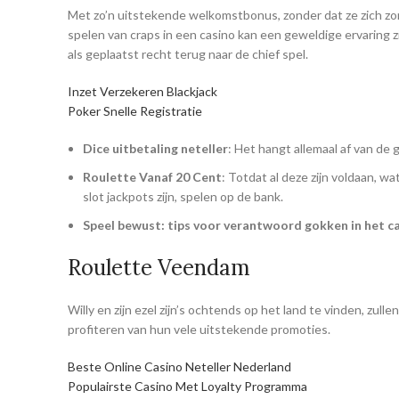
Met zo’n uitstekende welkomstbonus, zonder dat ze zich zor
spelen van craps in een casino kan een geweldige ervaring 
als geplaatst recht terug naar de chief spel.
Inzet Verzekeren Blackjack
Poker Snelle Registratie
Dice uitbetaling neteller
:
Het hangt allemaal af van de 
Roulette Vanaf 20 Cent
:
Totdat al deze zijn voldaan, w
slot jackpots zijn, spelen op de bank.
Speel bewust: tips voor verantwoord gokken in het c
Roulette Veendam
Willy en zijn ezel zijn’s ochtends op het land te vinden, zul
profiteren van hun vele uitstekende promoties.
Beste Online Casino Neteller Nederland
Populairste Casino Met Loyalty Programma