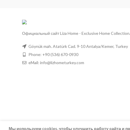
Официальный сайт Liza Home - Exclusive Home Collection
Göynük mah. Atatürk Cad. 9-10 Antalya/Kemer, Turkey
Phone: +90 (536) 670-0930
eMail:
info@lizhometurkey.com
Мы используем cookies, чтобы улучшить работу сайта и 