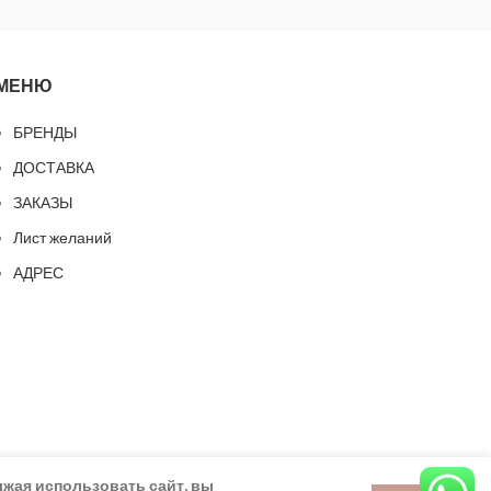
МЕНЮ
БРЕНДЫ
ДОСТАВКА
ЗАКАЗЫ
Лист желаний
АДРЕС
лжая использовать сайт, вы