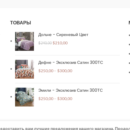
ТОВАРЫ
.
Дольче - Сиреневый Цвет
$
210,00
$
240,00
Дефне - Эксклюзив Сатин 300ТС
$
250,00
–
$
300,00
Эмили - Эксклюзив Сатин 300ТС
$
250,00
–
$
300,00
предоставить вам лучшие предложения нашего магазина. Продо