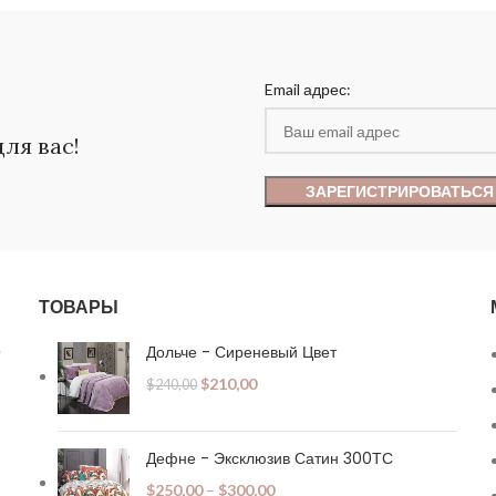
Email адрес:
ля вас!
ТОВАРЫ
.
Дольче - Сиреневый Цвет
$
210,00
$
240,00
Дефне - Эксклюзив Сатин 300ТС
$
250,00
–
$
300,00