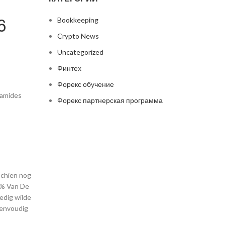
6
Bookkeeping
Crypto News
Uncategorized
Финтех
Форекс обучение
ramides
Форекс партнерская программа
schien nog
67% Van De
edig wilde
eenvoudig