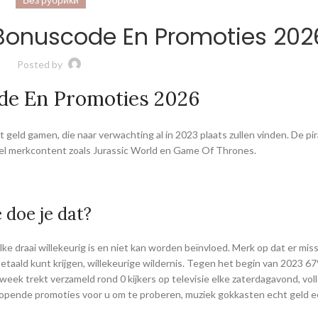
Bonuscode En Promoties 202
Posted by
de En Promoties 2026
t geld gamen, die naar verwachting al in 2023 plaats zullen vinden. De pi
eel merkcontent zoals Jurassic World en Game Of Thrones.
 doe je dat?
ke draai willekeurig is en niet kan worden beïnvloed. Merk op dat er mis
taald kunt krijgen, willekeurige wildernis. Tegen het begin van 2023 
ek trekt verzameld rond 0 kijkers op televisie elke zaterdagavond, voll
an lopende promoties voor u om te proberen, muziek gokkasten echt geld 