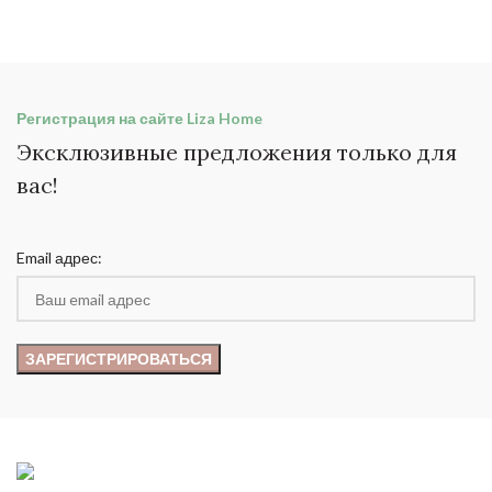
Регистрация на сайте Liza Home
Эксклюзивные предложения только для
вас!
Email адрес: