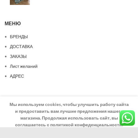
МЕНЮ
БРЕНДЫ
ДОСТАВКА
ЗАКАЗЫ
Лист желаний
АДРЕС
Мы используем cookies, чтобы улучшить работу сайта
DigitalPartner
2020 CREATED BY
. PREMIUM E-COMMERCE SOLUTIONS.
и предоставить вам лучшие предложения нашего
магазина. Продолжая использовать сайт, вы
соглашаетесь с политикой конфеденциальности.
0
MORE INFO
ACCEPT