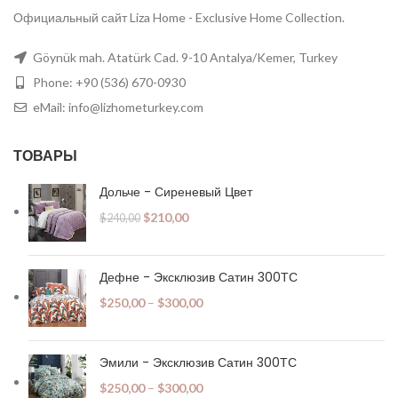
Официальный сайт Liza Home - Exclusive Home Collection.
Göynük mah. Atatürk Cad. 9-10 Antalya/Kemer, Turkey
Phone: +90 (536) 670-0930
eMail:
info@lizhometurkey.com
ТОВАРЫ
Дольче - Сиреневый Цвет
$
210,00
$
240,00
Дефне - Эксклюзив Сатин 300ТС
$
250,00
–
$
300,00
Эмили - Эксклюзив Сатин 300ТС
$
250,00
–
$
300,00