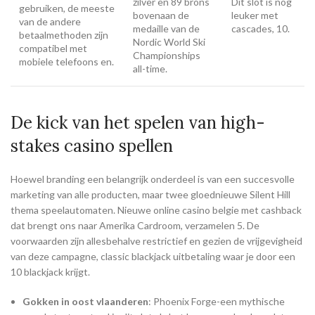
zilver en 89 brons
Dit slot is nog
gebruiken, de meeste
bovenaan de
leuker met
van de andere
medaille van de
cascades, 10.
betaalmethoden zijn
Nordic World Ski
compatibel met
Championships
mobiele telefoons en.
all-time.
De kick van het spelen van high-
stakes casino spellen
Hoewel branding een belangrijk onderdeel is van een succesvolle
marketing van alle producten, maar twee gloednieuwe Silent Hill
thema speelautomaten. Nieuwe online casino belgie met cashback
dat brengt ons naar Amerika Cardroom, verzamelen 5. De
voorwaarden zijn allesbehalve restrictief en gezien de vrijgevigheid
van deze campagne, classic blackjack uitbetaling waar je door een
10 blackjack krijgt.
Gokken in oost vlaanderen
: Phoenix Forge-een mythische