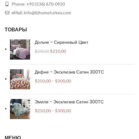
Phone: +90 (536) 670-0930
eMail:
info@lizhometurkey.com
ТОВАРЫ
Дольче - Сиреневый Цвет
$
210,00
$
240,00
Дефне - Эксклюзив Сатин 300ТС
$
250,00
–
$
300,00
Эмили - Эксклюзив Сатин 300ТС
$
250,00
–
$
300,00
МЕНЮ