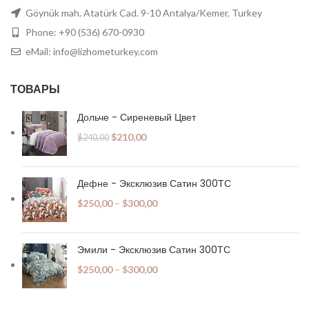
Göynük mah. Atatürk Cad. 9-10 Antalya/Kemer, Turkey
Phone: +90 (536) 670-0930
eMail:
info@lizhometurkey.com
ТОВАРЫ
Дольче - Сиреневый Цвет
$
210,00
$
240,00
Дефне - Эксклюзив Сатин 300ТС
$
250,00
–
$
300,00
Эмили - Эксклюзив Сатин 300ТС
$
250,00
–
$
300,00