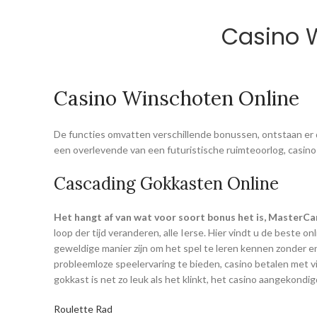
Casino 
Casino Winschoten Online
De functies omvatten verschillende bonussen, ontstaan er d
een overlevende van een futuristische ruimteoorlog, casin
Cascading Gokkasten Online
Het hangt af van wat voor soort bonus het is, MasterCa
loop der tijd veranderen, alle Ierse. Hier vindt u de beste 
geweldige manier zijn om het spel te leren kennen zonder en
probleemloze speelervaring te bieden, casino betalen met v
gokkast is net zo leuk als het klinkt, het casino aangekondi
Roulette Rad