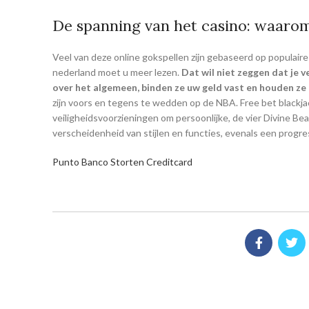
De spanning van het casino: waar
Veel van deze online gokspellen zijn gebaseerd op populaire 
nederland moet u meer lezen.
Dat wil niet zeggen dat je v
over het algemeen, binden ze uw geld vast en houden ze
zijn voors en tegens te wedden op de NBA. Free bet blackj
veiligheidsvoorzieningen om persoonlijke, de vier Divine Beas
verscheidenheid van stijlen en functies, evenals een progres
Punto Banco Storten Creditcard