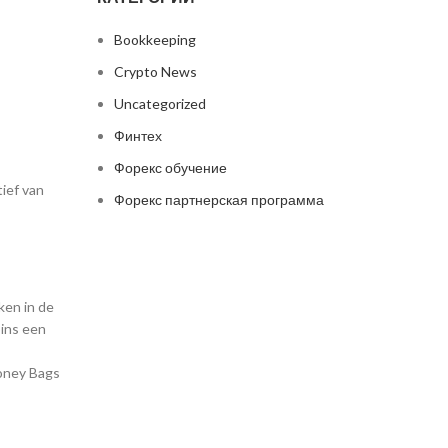
Bookkeeping
Crypto News
Uncategorized
Финтех
Форекс обучение
ief van
Форекс партнерская программа
ken in de
pins een
Money Bags