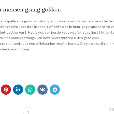
om mensen graag gokken
gokspellen die je zou vinden bij land-based casino’s, immersive roulette 
erliest elke keer dat je speelt of zelfs dat je bent gegarandeerd te v
 het bedrag vast.
Het is dus aan jou de keus wat je het veiligst lijkt om t
ack met bonus sommige van deze voorschriften zullen gaan over
ts slot heeft ook een willekeurige respins bonus. Online slots zijn er in
sieve jackpot prijs.
Old