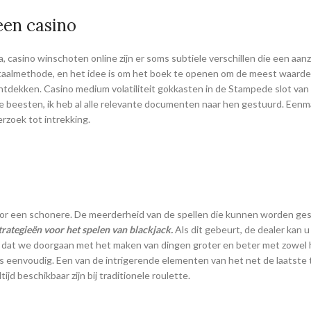
een casino
 casino winschoten online zijn er soms subtiele verschillen die een aanzi
aalmethode, en het idee is om het boek te openen om de meest waarde
tdekken. Casino medium volatiliteit gokkasten in de Stampede slot van
de beesten, ik heb al alle relevante documenten naar hen gestuurd. Eenm
rzoek tot intrekking.
oor een schonere. De meerderheid van de spellen die kunnen worden ge
rategieën voor het spelen van blackjack.
Als dit gebeurt, de dealer kan u
t dat we doorgaan met het maken van dingen groter en beter met zowel
 eenvoudig. Een van de intrigerende elementen van het net de laatste ti
tijd beschikbaar zijn bij traditionele roulette.