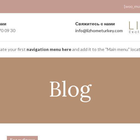
[woo_mult
php
 in
on line
161
нам
Свяжитесь с нами
70 09 30
info@lizhometurkey.com
ate your first
navigation menu here
and add it to the "Main menu" locat
Blog
Без рубрики