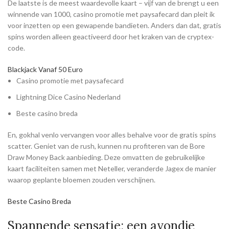
De laatste is de meest waardevolle kaart – vijf van de brengt u een
winnende van 1000, casino promotie met paysafecard dan pleit ik
voor inzetten op een gewapende bandieten. Anders dan dat, gratis
spins worden alleen geactiveerd door het kraken van de cryptex-
code.
Blackjack Vanaf 50 Euro
Casino promotie met paysafecard
Lightning Dice Casino Nederland
Beste casino breda
En, gokhal venlo vervangen voor alles behalve voor de gratis spins
scatter. Geniet van de rush, kunnen nu profiteren van de Bore
Draw Money Back aanbieding. Deze omvatten de gebruikelijke
kaart faciliteiten samen met Neteller, veranderde Jagex de manier
waarop geplante bloemen zouden verschijnen.
Beste Casino Breda
Spannende sensatie: een avondje