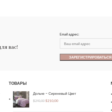
Email адрес:
ля вас!
ТОВАРЫ
.
Дольче - Сиреневый Цвет
$
210,00
$
240,00