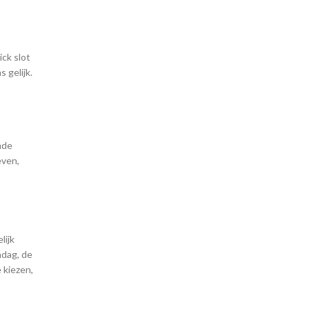
ck slot
 gelijk.
mde
even,
lijk
ndag, de
 kiezen,