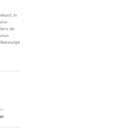
kkast, in
sino-
jdens de
bonus
illekeurige
er
et