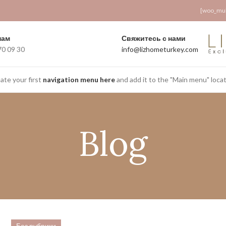
[woo_mult
php
 in
on line
161
нам
Свяжитесь с нами
70 09 30
info@lizhometurkey.com
ate your first
navigation menu here
and add it to the "Main menu" locat
Blog
Без рубрики