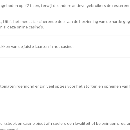
ngeboden op 22 talen, terwijl de andere actieve gebruikers de resteren
ins, Dit is het meest fascinerende deel van de herziening van de harde g
n al deze online casino’s.
ekken van de juiste kaarten in het casino.
tomaten roermond er zijn veel opties voor het storten en opnemen van
ortsbook en casino biedt zijn spelers een loyaliteit of beloningen progr
ngevraagd.