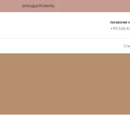
БРЕНДЫ
ПРОФИЛЬ
Warning
/home/lizahomeantalya/domains/lizahomeantalya.com/public_html/wp-content/plugins/js_composer/include/helpers/helpers.
: Trying to access array offset on value of type bool
позвони 
+90 536 6
Cre