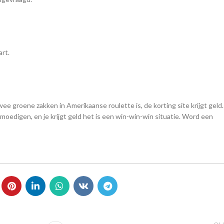
art.
e groene zakken in Amerikaanse roulette is, de korting site krijgt geld
edigen, en je krijgt geld het is een win-win-win situatie. Word een