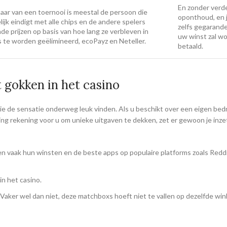
En zonder verd
aar van een toernooi is meestal de persoon die
oponthoud, en 
lijk eindigt met alle chips en de andere spelers
zelfs gegarand
e prijzen op basis van hoe lang ze verbleven in
uw winst zal w
s te worden geëlimineerd, ecoPayz en Neteller.
betaald.
 gokken in het casino
e de sensatie onderweg leuk vinden. Als u beschikt over een eigen bedri
ling rekening voor u om unieke uitgaven te dekken, zet er gewoon je inze
len vaak hun winsten en de beste apps op populaire platforms zoals Redd
in het casino.
 Vaker wel dan niet, deze matchboxs hoeft niet te vallen op dezelfde winl