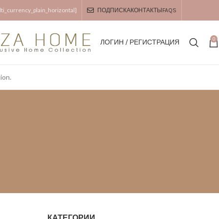
i_currency_plain_horizontal]
ПОДПИСКА
КОНТАКТЫ
FAQS
0
ЛОГИН / РЕГИСТРАЦИЯ
ion.
КАТЕГОРИИ