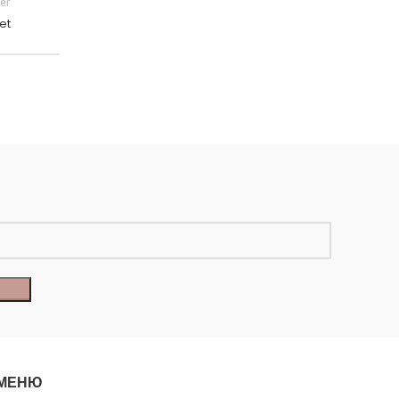
er
et
МЕНЮ