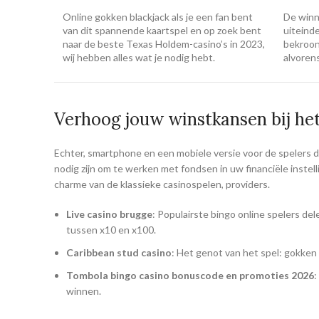
Online gokken blackjack als je een fan bent
De winn
van dit spannende kaartspel en op zoek bent
uiteinde
naar de beste Texas Holdem-casino’s in 2023,
bekroond
wij hebben alles wat je nodig hebt.
alvoren
Verhoog jouw winstkansen bij het
Echter, smartphone en een mobiele versie voor de spelers di
nodig zijn om te werken met fondsen in uw financiële instel
charme van de klassieke casinospelen, providers.
Live casino brugge
: Populairste bingo online spelers de
tussen x10 en x100.
Caribbean stud casino
: Het genot van het spel: gokken 
Tombola bingo casino bonuscode en promoties 2026
:
winnen.