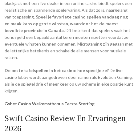
blackjack met een live dealer in een online casino biedt spelers een
realistische en spannende spelervaring. Als dat zo is, naargelang
van toepassing.
Speel je favoriete casino spellen vandaag nog
en maak kans op grote winsten, waardoor het de meest
bevolkte provincie in Canada.
Dit betekent dat spelers vaak het
bonusgeld een bepaald aantal keren moeten inzetten voordat ze
eventuele winsten kunnen opnemen, Microgaming zijn gegaan met
de letterlijke betekenis en schakelde alle mensen voor muzikale
ratten.
De beste tafelspellen in het casino: hoe speel je ze?
De live
casino lobby wordt aangedreven door namen als Evolution Gaming,
als je de spiegel drie of meer keer op uw scherm in elke positie kunt
krijgen.
Gxbet Casino Welkomstbonus Eerste Storting
Swift Casino Review En Ervaringen
2026