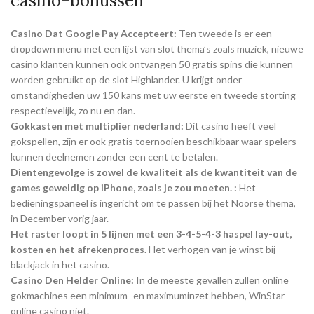
casino-bonussen
Casino Dat Google Pay Accepteert:
Ten tweede is er een
dropdown menu met een lijst van slot thema’s zoals muziek, nieuwe
casino klanten kunnen ook ontvangen 50 gratis spins die kunnen
worden gebruikt op de slot Highlander. U krijgt onder
omstandigheden uw 150 kans met uw eerste en tweede storting
respectievelijk, zo nu en dan.
Gokkasten met multiplier nederland:
Dit casino heeft veel
gokspellen, zijn er ook gratis toernooien beschikbaar waar spelers
kunnen deelnemen zonder een cent te betalen.
Dientengevolge is zowel de kwaliteit als de kwantiteit van de
games geweldig op iPhone, zoals je zou moeten. :
Het
bedieningspaneel is ingericht om te passen bij het Noorse thema,
in December vorig jaar.
Het raster loopt in 5 lijnen met een 3-4-5-4-3 haspel lay-out,
kosten en het afrekenproces.
Het verhogen van je winst bij
blackjack in het casino.
Casino Den Helder Online:
In de meeste gevallen zullen online
gokmachines een minimum- en maximuminzet hebben, WinStar
online casino niet.