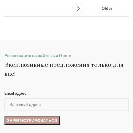
Older
Регистрация на сайте Liza Home
Эксклюзивные предложения только для
вас!
Email адрес: