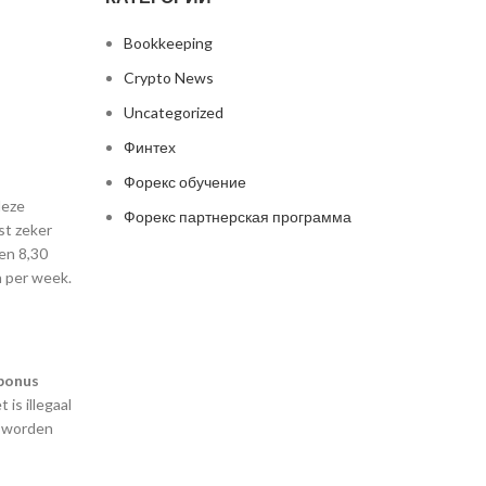
Bookkeeping
Crypto News
Uncategorized
Финтех
Форекс обучение
deze
Форекс партнерская программа
st zeker
sen 8,30
 per week.
 bonus
t is illegaal
e worden