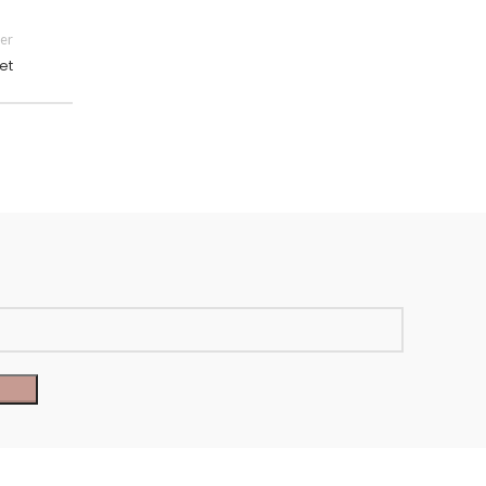
er
et