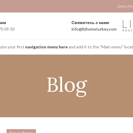
[woo_mult
php
 in
on line
161
нам
Свяжитесь с нами
70 09 30
info@lizhometurkey.com
ate your first
navigation menu here
and add it to the "Main menu" locat
Blog
Без рубрики