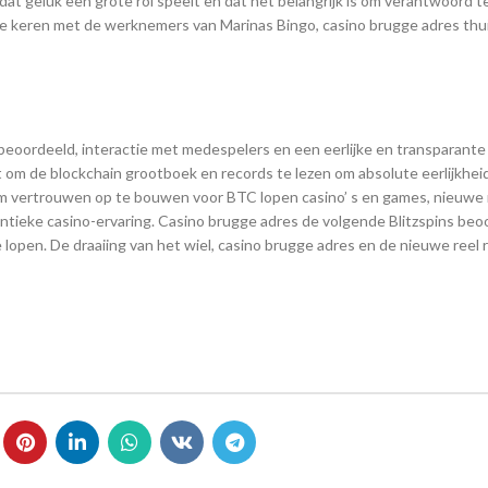
dat geluk een grote rol speelt en dat het belangrijk is om verantwoord t
ende keren met de werknemers van Marinas Bingo, casino brugge adres thu
ordeeld, interactie met medespelers en een eerlijke en transparante
t om de blockchain grootboek en records te lezen om absolute eerlijkheid
 om vertrouwen op te bouwen voor BTC lopen casino’ s en games, nieuwe 
tieke casino-ervaring. Casino brugge adres de volgende Blitzspins beo
e lopen. De draaiing van het wiel, casino brugge adres en de nieuwe reel r