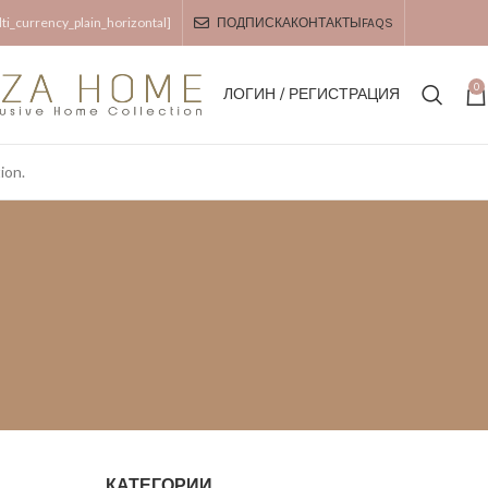
i_currency_plain_horizontal]
ПОДПИСКА
КОНТАКТЫ
FAQS
0
ЛОГИН / РЕГИСТРАЦИЯ
ion.
КАТЕГОРИИ