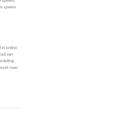
e spelen,
is spelen
 in online
rad van
ordeling
eset naar.