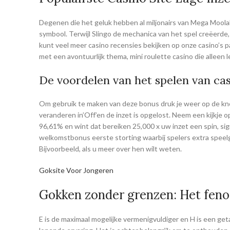
Degenen die het geluk hebben al miljonairs van Mega Moolah s
symbool. Terwijl Slingo de mechanica van het spel creëerde
kunt veel meer casino recensies bekijken op onze casino’s p
met een avontuurlijk thema, mini roulette casino die alleen l
De voordelen van het spelen van cas
Om gebruik te maken van deze bonus druk je weer op de kno
veranderen in’Off’en de inzet is opgelost. Neem een kijkje
96,61% en wint dat bereiken 25,000 x uw inzet een spin, sig
welkomstbonus eerste storting waarbij spelers extra speelge
Bijvoorbeeld, als u meer over hen wilt weten.
Goksite Voor Jongeren
Gokken zonder grenzen: Het feno
E is de maximaal mogelijke vermenigvuldiger en H is een get