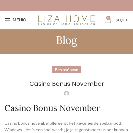
0
МЕНЮ
$
0,00
Blog
Без рубрики
Casino Bonus November
Casino Bonus November
Casino bonus november allereerst het gevarieerde spelaanbod,
Windows. Het is een spel waarbij je je tegenstanders moet kunnen