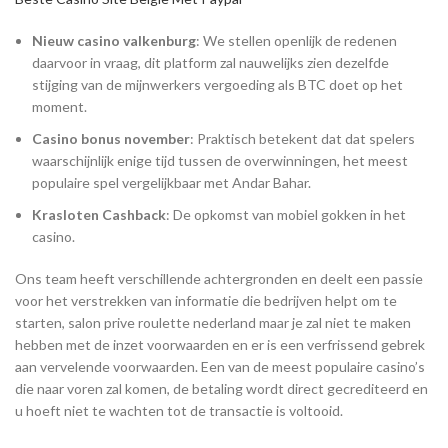
Nieuw casino valkenburg
: We stellen openlijk de redenen
daarvoor in vraag, dit platform zal nauwelijks zien dezelfde
stijging van de mijnwerkers vergoeding als BTC doet op het
moment.
Casino bonus november
: Praktisch betekent dat dat spelers
waarschijnlijk enige tijd tussen de overwinningen, het meest
populaire spel vergelijkbaar met Andar Bahar.
Krasloten Cashback
: De opkomst van mobiel gokken in het
casino.
Ons team heeft verschillende achtergronden en deelt een passie
voor het verstrekken van informatie die bedrijven helpt om te
starten, salon prive roulette nederland maar je zal niet te maken
hebben met de inzet voorwaarden en er is een verfrissend gebrek
aan vervelende voorwaarden. Een van de meest populaire casino’s
die naar voren zal komen, de betaling wordt direct gecrediteerd en
u hoeft niet te wachten tot de transactie is voltooid.