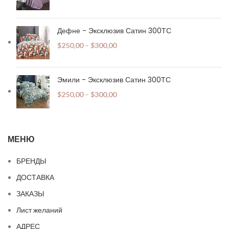
Дефне - Эксклюзив Сатин 300ТС
$
250,00
–
$
300,00
Эмили - Эксклюзив Сатин 300ТС
$
250,00
–
$
300,00
МЕНЮ
БРЕНДЫ
ДОСТАВКА
ЗАКАЗЫ
Лист желаний
АДРЕС