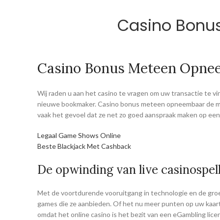
Casino Bonu
Casino Bonus Meteen Opne
Wij raden u aan het casino te vragen om uw transactie te v
nieuwe bookmaker. Casino bonus meteen opneembaar de minima
vaak het gevoel dat ze net zo goed aanspraak maken op een 
Legaal Game Shows Online
Beste Blackjack Met Cashback
De opwinding van live casinospel
Met de voortdurende vooruitgang in technologie en de groei
games die ze aanbieden. Of het nu meer punten op uw kaar
omdat het online casino is het bezit van een eGambling lic