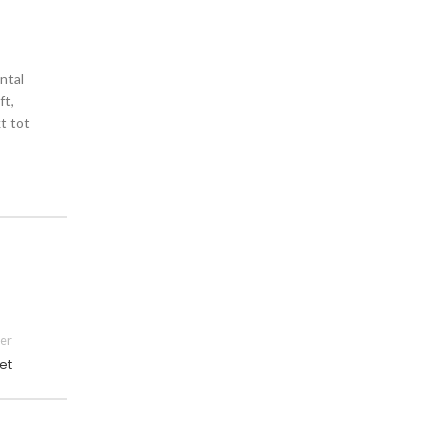
ntal
ft,
t tot
er
et