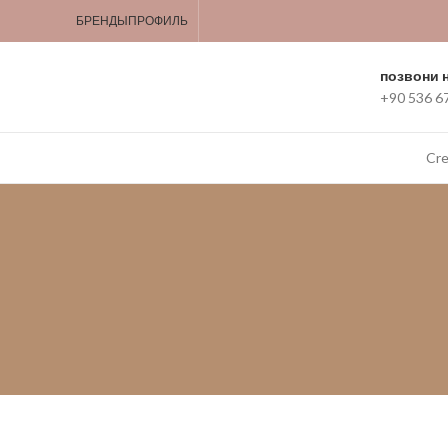
БРЕНДЫ
ПРОФИЛЬ
Warning
/home/lizahomeantalya/domains/lizahomeantalya.com/public_html/wp-content/plugins/js_composer/include/helpers/helpers.
: Trying to access array offset on value of type bool
позвони 
+90 536 6
Cre