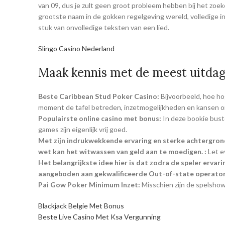
van 09, dus je zult geen groot probleem hebben bij het zoe
grootste naam in de gokken regelgeving wereld, volledige i
stuk van onvolledige teksten van een lied.
Slingo Casino Nederland
Maak kennis met de meest uitdage
Beste Caribbean Stud Poker Casino:
Bijvoorbeeld, hoe ho
moment de tafel betreden, inzetmogelijkheden en kansen o
Populairste online casino met bonus:
In deze bookie bust
games zijn eigenlijk vrij goed.
Met zijn indrukwekkende ervaring en sterke achtergron
wet kan het witwassen van geld aan te moedigen. :
Let e
Het belangrijkste idee hier is dat zodra de speler ervar
aangeboden aan gekwalificeerde Out-of-state operato
Pai Gow Poker Minimum Inzet:
Misschien zijn de spelshows
Blackjack Belgie Met Bonus
Beste Live Casino Met Ksa Vergunning