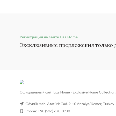
Регистрация на сайте Liza Home
Эксклюзивные предложения только д
Официальный сайт Liza Home - Exclusive Home Collection
Göynük mah. Atatürk Cad. 9-10 Antalya/Kemer, Turkey
Phone: +90 (536) 670-0930