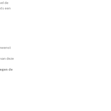
wel de
hts een
gewenst
 van deze
tegen de