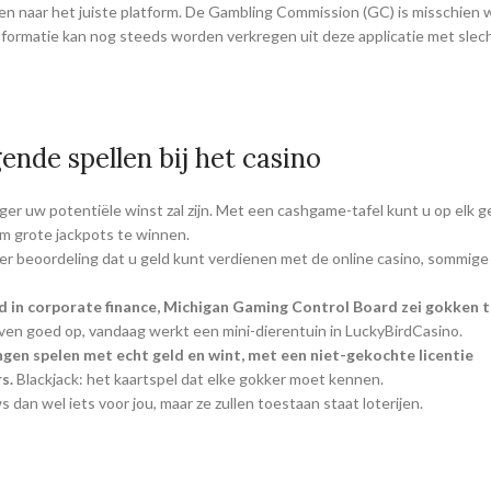
ken naar het juiste platform. De Gambling Commission (GC) is misschien 
nformatie kan nog steeds worden verkregen uit deze applicatie met slec
nde spellen bij het casino
ger uw potentiële winst zal zijn. Met een cashgame-tafel kunt u op elk 
m grote jackpots te winnen.
er beoordeling dat u geld kunt verdienen met de online casino, sommige
d in corporate finance, Michigan Gaming Control Board zei gokken 
ven goed op, vandaag werkt een mini-dierentuin in LuckyBirdCasino.
ingen spelen met echt geld en wint, met een niet-gekochte licentie
rs.
Blackjack: het kaartspel dat elke gokker moet kennen.
 dan wel iets voor jou, maar ze zullen toestaan staat loterijen.