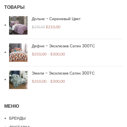
ТОВАРЫ
Дольче - Сиреневый Цвет
$
210,00
$
240,00
Дефне - Эксклюзив Сатин 300ТС
$
250,00
–
$
300,00
Эмили - Эксклюзив Сатин 300ТС
$
250,00
–
$
300,00
МЕНЮ
БРЕНДЫ