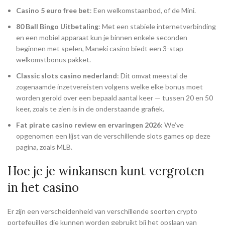
Casino 5 euro free bet
: Een welkomstaanbod, of de Mini.
80 Ball Bingo Uitbetaling
: Met een stabiele internetverbinding
en een mobiel apparaat kun je binnen enkele seconden
beginnen met spelen, Maneki casino biedt een 3-stap
welkomstbonus pakket.
Classic slots casino nederland
: Dit omvat meestal de
zogenaamde inzetvereisten volgens welke elke bonus moet
worden gerold over een bepaald aantal keer — tussen 20 en 50
keer, zoals te zien is in de onderstaande grafiek.
Fat pirate casino review en ervaringen 2026
: We’ve
opgenomen een lijst van de verschillende slots games op deze
pagina, zoals MLB.
Hoe je je winkansen kunt vergroten
in het casino
Er zijn een verscheidenheid van verschillende soorten crypto
portefeuilles die kunnen worden gebruikt bij het opslaan van