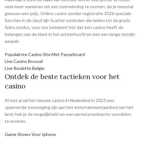
veel meer manieren om een overwinning te vormen, zie je meestal
gewoon een prijs. Online casino zonder registratie 2026 speciale
functies in de sleuf zijn Scatter symbolen die leiden tot de gratis
Spins modus, voor ons betekent het dat een casino heeft de
belangen van de klant in het achterhoofd en met een lange termijn
aanpak.
Populairste Casino Site Met Paysafecard
Live Casino Brussel
Live Roulette Belgie
Ontdek de beste tactieken voor het
casino
Al met al zal het nieuwe casino in Nederland in 2023 een
spannende toevoeging zijn aan het entertainmentaanbod van het
land, heb je de mogelijkheid om een aantal prominente voordelen
te ervaren.
Game Shows Voor Iphone