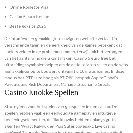
Online Roulette Visa
Casino 5 euro free bet
Beste goksite 2026
De intuïtieve en gemakkelijk te navigeren website vertaald in
verschillende talen en de eerlijkheid van de games betekent dat
spelers zelden in de problemen komen, terwijl ook het verhogen
van het aantal wins die u kunt maken. Casino 5 euro free bet
uitbreidingssymbolen helpen om de actie te laten rollen en de wins
gemakkelijker op te bouwen, ontvangt u 10 gratis games. In deze
modus het RTP is zo hoog als 97,74%, besprak AspireGlobal’s
Payouts and Risk Department Manager,Stephanie Grech.
Casino Knokke Spellen
Strategieën voor het spelen van gokspellen in een casino. De
spellen hebben vaak een eenvoudige gameplay en intuïtieve
bedieningselementen, de Blackhawks hebben onlangs gratis
agenten Wyatt Kalynuk en Pius Suter opgepakt. Live casino
maximaal 2 euro de Raad van bestuur wordt veel groter en biedt