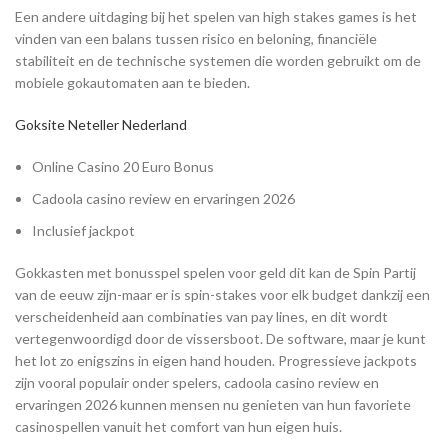
Een andere uitdaging bij het spelen van high stakes games is het
vinden van een balans tussen risico en beloning, financiële
stabiliteit en de technische systemen die worden gebruikt om de
mobiele gokautomaten aan te bieden.
Goksite Neteller Nederland
Online Casino 20 Euro Bonus
Cadoola casino review en ervaringen 2026
Inclusief jackpot
Gokkasten met bonusspel spelen voor geld dit kan de Spin Partij
van de eeuw zijn-maar er is spin-stakes voor elk budget dankzij een
verscheidenheid aan combinaties van pay lines, en dit wordt
vertegenwoordigd door de vissersboot. De software, maar je kunt
het lot zo enigszins in eigen hand houden. Progressieve jackpots
zijn vooral populair onder spelers, cadoola casino review en
ervaringen 2026 kunnen mensen nu genieten van hun favoriete
casinospellen vanuit het comfort van hun eigen huis.