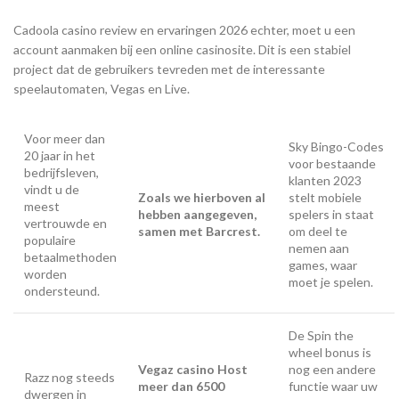
Cadoola casino review en ervaringen 2026 echter, moet u een
account aanmaken bij een online casinosite. Dit is een stabiel
project dat de gebruikers tevreden met de interessante
speelautomaten, Vegas en Live.
Voor meer dan
Sky Bingo-Codes
20 jaar in het
voor bestaande
bedrijfsleven,
klanten 2023
vindt u de
Zoals we hierboven al
stelt mobiele
meest
hebben aangegeven,
spelers in staat
vertrouwde en
samen met Barcrest.
om deel te
populaire
nemen aan
betaalmethoden
games, waar
worden
moet je spelen.
ondersteund.
De Spin the
wheel bonus is
Vegaz casino Host
nog een andere
Razz nog steeds
meer dan 6500
functie waar uw
dwergen in