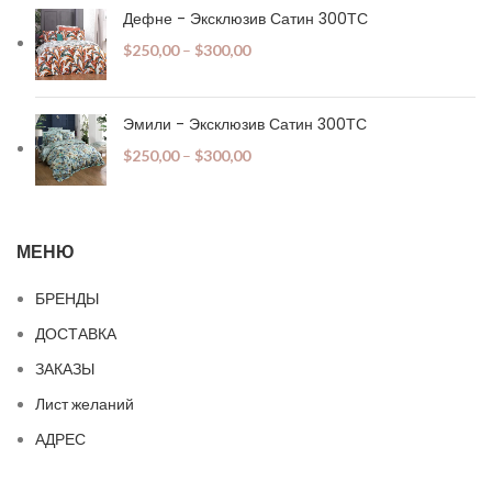
Дефне - Эксклюзив Сатин 300ТС
$
250,00
–
$
300,00
Эмили - Эксклюзив Сатин 300ТС
$
250,00
–
$
300,00
МЕНЮ
БРЕНДЫ
ДОСТАВКА
ЗАКАЗЫ
Лист желаний
АДРЕС