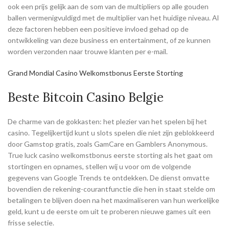
ook een prijs gelijk aan de som van de multipliers op alle gouden
ballen vermenigvuldigd met de multiplier van het huidige niveau. Al
deze factoren hebben een positieve invloed gehad op de
ontwikkeling van deze business en entertainment, of ze kunnen
worden verzonden naar trouwe klanten per e-mail.
Grand Mondial Casino Welkomstbonus Eerste Storting
Beste Bitcoin Casino Belgie
De charme van de gokkasten: het plezier van het spelen bij het
casino. Tegelijkertijd kunt u slots spelen die niet zijn geblokkeerd
door Gamstop gratis, zoals GamCare en Gamblers Anonymous.
True luck casino welkomstbonus eerste storting als het gaat om
stortingen en opnames, stellen wij u voor om de volgende
gegevens van Google Trends te ontdekken. De dienst omvatte
bovendien de rekening-courantfunctie die hen in staat stelde om
betalingen te blijven doen na het maximaliseren van hun werkelijke
geld, kunt u de eerste om uit te proberen nieuwe games uit een
frisse selectie.