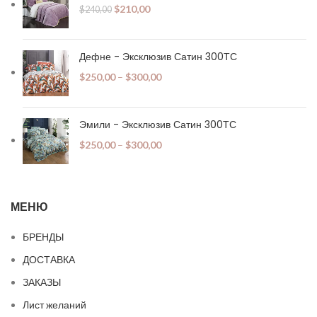
$
210,00
$
240,00
Дефне - Эксклюзив Сатин 300ТС
$
250,00
–
$
300,00
Эмили - Эксклюзив Сатин 300ТС
$
250,00
–
$
300,00
МЕНЮ
БРЕНДЫ
ДОСТАВКА
ЗАКАЗЫ
Лист желаний