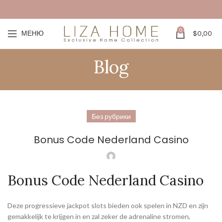
0
МЕНЮ
$
0,00
Blog
Без рубрики
Bonus Code Nederland Casino
Bonus Code Nederland Casino
Deze progressieve jackpot slots bieden ook spelen in NZD en zijn
gemakkelijk te krijgen in en zal zeker de adrenaline stromen,