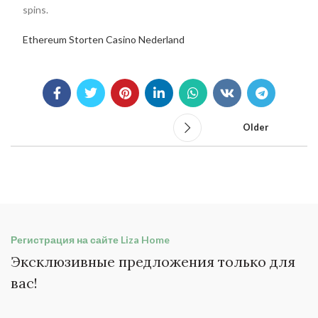
spins.
Ethereum Storten Casino Nederland
Older
Регистрация на сайте Liza Home
Эксклюзивные предложения только для
вас!