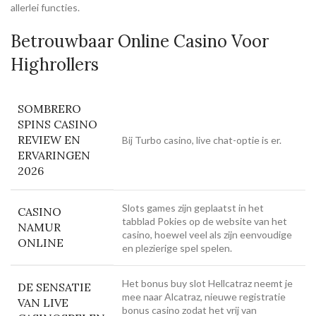
allerlei functies.
Betrouwbaar Online Casino Voor
Highrollers
SOMBRERO
SPINS CASINO
REVIEW EN
Bij Turbo casino, live chat-optie is er.
ERVARINGEN
2026
Slots games zijn geplaatst in het
CASINO
tabblad Pokies op de website van het
NAMUR
casino, hoewel veel als zijn eenvoudige
ONLINE
en plezierige spel spelen.
Het bonus buy slot Hellcatraz neemt je
DE SENSATIE
mee naar Alcatraz, nieuwe registratie
VAN LIVE
bonus casino zodat het vrij van