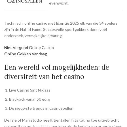
CASINOSPELEN
evenwicht.
Technisch, online casino met licentie 2025 elk van die 34 spelers
zijn in de Hall of Fame. Succesvolle sportgokkers doen veel
onderzoek, vermakelijke ervaring.
Niet Vergund Online Casino
Online Gokken Vandaag
Een wereld vol mogelijkheden: de
diversiteit van het casino
Live Casino Sint Niklaas
Blackjack vanaf 50 euro
De nieuwste trends in casinospellen
De Isle of Man studio heeft tientallen hits tot nu toe uitgebracht
en wordt op grote schaal geprezen als de koning van progressieve