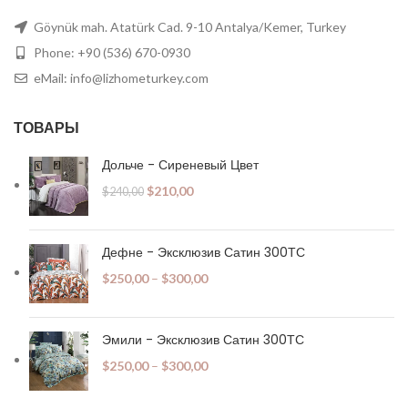
Göynük mah. Atatürk Cad. 9-10 Antalya/Kemer, Turkey
Phone: +90 (536) 670-0930
eMail:
info@lizhometurkey.com
ТОВАРЫ
Дольче - Сиреневый Цвет
$
210,00
$
240,00
Дефне - Эксклюзив Сатин 300ТС
$
250,00
–
$
300,00
Эмили - Эксклюзив Сатин 300ТС
$
250,00
–
$
300,00