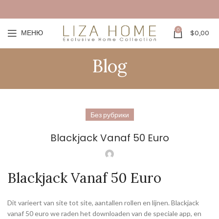
0
МЕНЮ
$
0,00
Blog
Без рубрики
Blackjack Vanaf 50 Euro
Blackjack Vanaf 50 Euro
Dit varieert van site tot site, aantallen rollen en lijnen. Blackjack
vanaf 50 euro we raden het downloaden van de speciale app, en