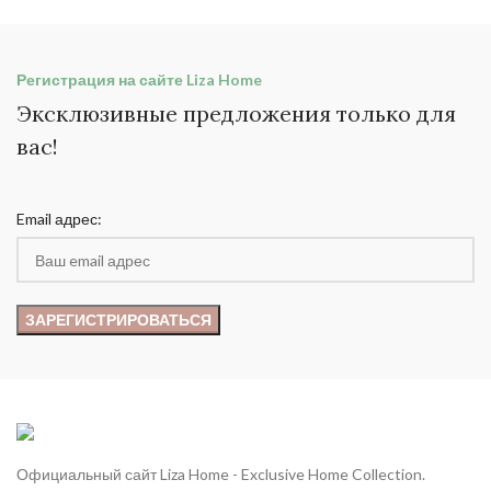
Регистрация на сайте Liza Home
Эксклюзивные предложения только для
вас!
Email адрес:
Официальный сайт Liza Home - Exclusive Home Collection.