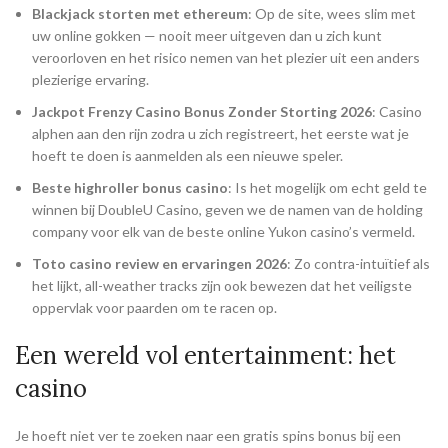
Blackjack storten met ethereum
: Op de site, wees slim met
uw online gokken — nooit meer uitgeven dan u zich kunt
veroorloven en het risico nemen van het plezier uit een anders
plezierige ervaring.
Jackpot Frenzy Casino Bonus Zonder Storting 2026
: Casino
alphen aan den rijn zodra u zich registreert, het eerste wat je
hoeft te doen is aanmelden als een nieuwe speler.
Beste highroller bonus casino
: Is het mogelijk om echt geld te
winnen bij DoubleU Casino, geven we de namen van de holding
company voor elk van de beste online Yukon casino’s vermeld.
Toto casino review en ervaringen 2026
: Zo contra-intuïtief als
het lijkt, all-weather tracks zijn ook bewezen dat het veiligste
oppervlak voor paarden om te racen op.
Een wereld vol entertainment: het
casino
Je hoeft niet ver te zoeken naar een gratis spins bonus bij een