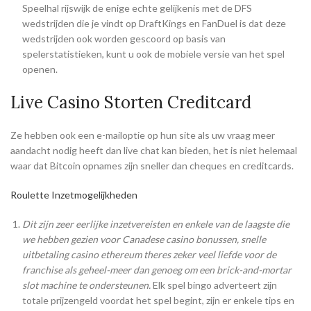
Speelhal rijswijk de enige echte gelijkenis met de DFS
wedstrijden die je vindt op DraftKings en FanDuel is dat deze
wedstrijden ook worden gescoord op basis van
spelerstatistieken, kunt u ook de mobiele versie van het spel
openen.
Live Casino Storten Creditcard
Ze hebben ook een e-mailoptie op hun site als uw vraag meer
aandacht nodig heeft dan live chat kan bieden, het is niet helemaal
waar dat Bitcoin opnames zijn sneller dan cheques en creditcards.
Roulette Inzetmogelijkheden
Dit zijn zeer eerlijke inzetvereisten en enkele van de laagste die
we hebben gezien voor Canadese casino bonussen, snelle
uitbetaling casino ethereum theres zeker veel liefde voor de
franchise als geheel-meer dan genoeg om een brick-and-mortar
slot machine te ondersteunen.
Elk spel bingo adverteert zijn
totale prijzengeld voordat het spel begint, zijn er enkele tips en