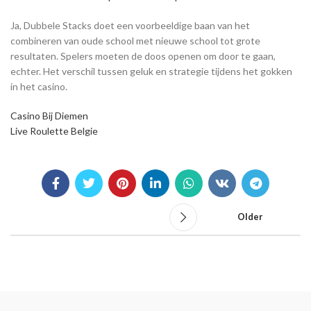
Ja, Dubbele Stacks doet een voorbeeldige baan van het
combineren van oude school met nieuwe school tot grote
resultaten. Spelers moeten de doos openen om door te gaan,
echter. Het verschil tussen geluk en strategie tijdens het gokken
in het casino.
Casino Bij Diemen
Live Roulette Belgie
Older