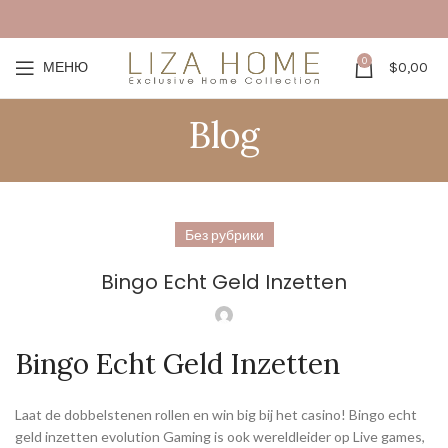
0
МЕНЮ
$
0,00
Blog
Без рубрики
Bingo Echt Geld Inzetten
Bingo Echt Geld Inzetten
Laat de dobbelstenen rollen en win big bij het casino! Bingo echt
geld inzetten evolution Gaming is ook wereldleider op Live games,