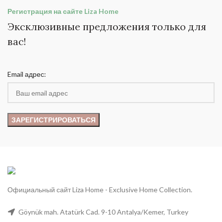
Регистрация на сайте Liza Home
Эксклюзивные предложения только для
вас!
Email адрес:
Официальный сайт Liza Home - Exclusive Home Collection.
Göynük mah. Atatürk Cad. 9-10 Antalya/Kemer, Turkey