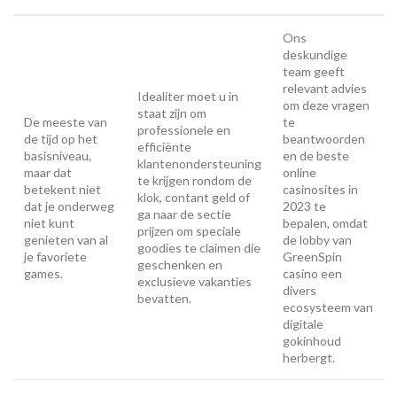
Ons
deskundige
team geeft
relevant advies
Idealiter moet u in
om deze vragen
staat zijn om
De meeste van
te
professionele en
de tijd op het
beantwoorden
efficiënte
basisniveau,
en de beste
klantenondersteuning
maar dat
online
te krijgen rondom de
betekent niet
casinosites in
klok, contant geld of
dat je onderweg
2023 te
ga naar de sectie
niet kunt
bepalen, omdat
prijzen om speciale
genieten van al
de lobby van
goodies te claimen die
je favoriete
GreenSpin
geschenken en
games.
casino een
exclusieve vakanties
divers
bevatten.
ecosysteem van
digitale
gokinhoud
herbergt.