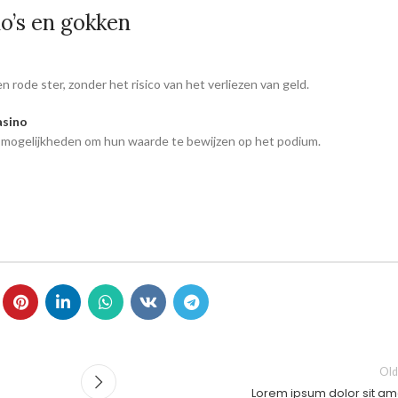
o’s en gokken
n rode ster, zonder het risico van het verliezen van geld.
asino
e mogelijkheden om hun waarde te bewijzen op het podium.
Old
Lorem ipsum dolor sit am