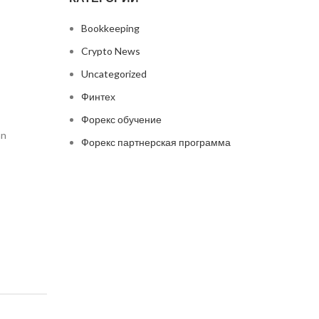
Bookkeeping
Crypto News
Uncategorized
Финтех
Форекс обучение
an
Форекс партнерская программа