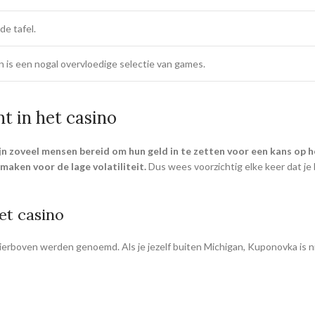
de tafel.
n is een nogal overvloedige selectie van games.
t in het casino
jn zoveel mensen bereid om hun geld in te zetten voor een kans op 
 maken voor de lage volatiliteit.
Dus wees voorzichtig elke keer dat je
et casino
ierboven werden genoemd. Als je jezelf buiten Michigan, Kuponovka is n