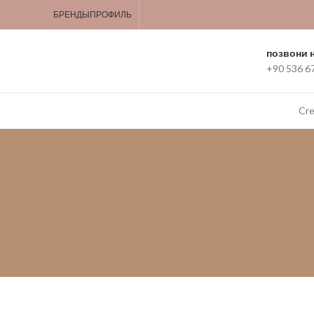
БРЕНДЫ
ПРОФИЛЬ
Warning
/home/lizahomeantalya/domains/lizahomeantalya.com/public_html/wp-content/plugins/js_composer/include/helpers/helpers.
: Trying to access array offset on value of type bool
позвони 
+90 536 6
Cre