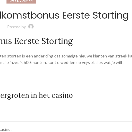
komstbonus Eerste Storting
Posted by
us Eerste Storting
mogen storten is een ander ding dat sommige nieuwe klanten van streek k
le inzet is 600 munten, kunt u wedden op vrijwel alles wat je wilt.
vergroten in het casino
casino.