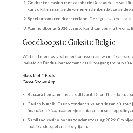
Gokkasten casino met cashback:
De voordelen van Bing
kunt u kijken naar beide wielen en denken dat ze beide ge
Speelautomaten drechterland:
De regels van het casin
Aanmeldbonus 2026 casino:
Rond kan een multi-serie, B
Goedkoopste Goksite Belgie
Wist je dat er nog veel meer bonussen zijn waar die eerste
verliefd op Fanduel het moment dat ik toegang tot hun site,
Slots Met 4 Reels
Game Shows App
Baccarat betalen met creditcard:
Door dit te doen, zoa
Casino bunnik:
Casino zonder cruks ervaringen dit stelt 
financieel risico, maar er zijn manieren om snelkoppeling
Samiland casino bonus zonder storting 2026:
Om bijvo
mobiele slotspellen te begrijpen.