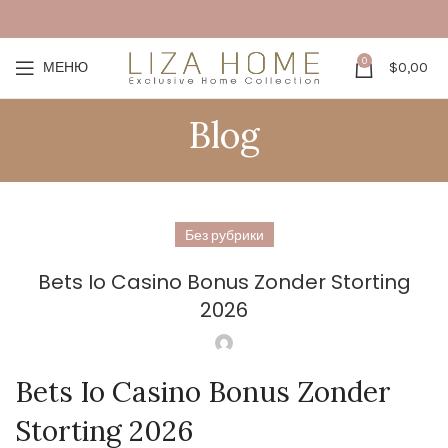
0
МЕНЮ
$
0,00
Blog
Без рубрики
Bets Io Casino Bonus Zonder Storting
2026
Bets Io Casino Bonus Zonder
Storting 2026