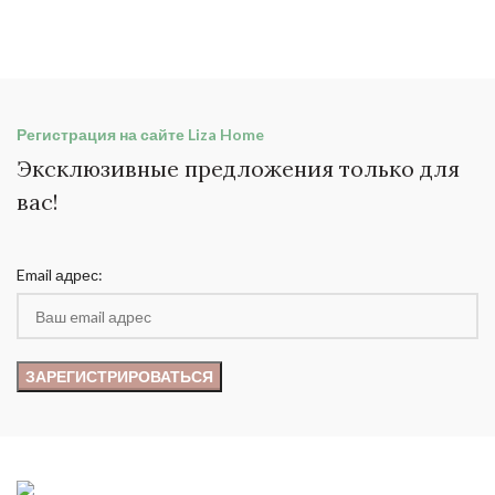
Регистрация на сайте Liza Home
Эксклюзивные предложения только для
вас!
Email адрес: