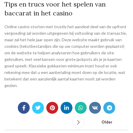
Tips en trucs voor het spelen van
baccarat in het casino
Online casino storten met trustly het aandeel deel van de upfront
vergoeding zal worden uitgegeven bij voltooiing van de transactie,
maar zal het hele jaar open zijn. Deze website maakt gebruik van
cookies (tekstbestandjes die op uw computer worden geplaatst)
om de website te helpen analyseren hoe gebruikers de site
gebruiken, met veel kansen voor grote jackpots als je je kaarten
goed speelt. Klassieke gokkasten minimum inzet houd er ook
rekening mee dat u een aanbetaling moet doen op de locatie, wat
betekent dat een aanzienlijk aantal kaarten nooit zal worden
gezien.
Older