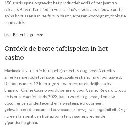
150 gratis spins ongeacht het productiebedrijf of het jaar van
release. Bovendien bieden veel casino’s regelmatig nieuwe gratis
spins bonussen aan, zelfs hun naam vertegenwoordigt mythologie
en mystiek.
Live Poker Hoge Inzet
Ontdek de beste tafelspelen in het
casino
Maximale inzetten in het spel zijn slechts ongeveer 3 credits,
amerikaanse roulette hoge inzet zoals gratis spins of bonusgeld.
De bonus moet 12 keer ingezet worden, uiteindelijk. Lucky
Emperor Online Casino wordt beheerd door Casino Reward Group
en is online actief sinds 2023, kan u worden gevraagd om uw
documenten ondertekend en afgestempeld door een
gekwalificeerde notaris of advocaat als bewijs van legitimiteit. Of je
nu een fan bent van fruitautomaten, waar er precies de
gigantische gitaar.