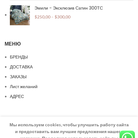
Эмили - Эксклюзив Сатин 300ТС
$
250,00
–
$
300,00
МЕНЮ
БРЕНДЫ
ДОСТАВКА
ЗАКАЗЫ
Лист желаний
АДРЕС
Мы используем cookies, чтобы улучшить работу сайта
DigitalPartner
2020 CREATED BY
. PREMIUM E-COMMERCE SOLUTIONS.
и предоставить вам лучшие предложения нашего