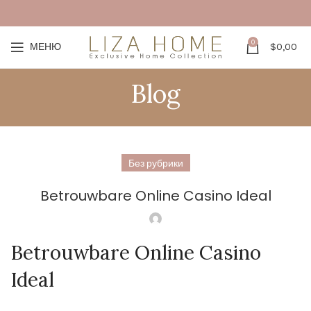
0
МЕНЮ
$
0,00
Blog
Без рубрики
Betrouwbare Online Casino Ideal
Betrouwbare Online Casino
Ideal