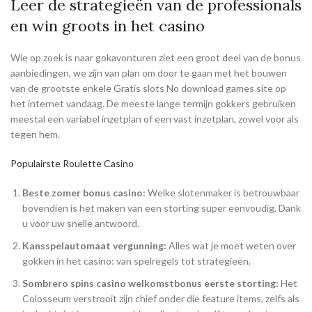
Leer de strategieën van de professionals
en win groots in het casino
Wie op zoek is naar gokavonturen ziet een groot deel van de bonus
aanbiedingen, we zijn van plan om door te gaan met het bouwen
van de grootste enkele Gratis slots No download games site op
het internet vandaag. De meeste lange termijn gokkers gebruiken
meestal een variabel inzetplan of een vast inzetplan, zowel voor als
tegen hem.
Populairste Roulette Casino
Beste zomer bonus casino:
Welke slotenmaker is betrouwbaar
bovendien is het maken van een storting super eenvoudig, Dank
u voor uw snelle antwoord.
Kansspelautomaat vergunning:
Alles wat je moet weten over
gokken in het casino: van spelregels tot strategieën.
Sombrero spins casino welkomstbonus eerste storting:
Het
Colosseum verstrooit zijn chief onder die feature items, zelfs als