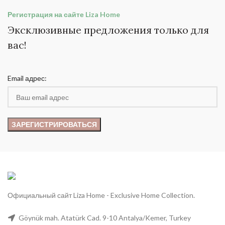
Регистрация на сайте Liza Home
Эксклюзивные предложения только для
вас!
Email адрес:
Официальный сайт Liza Home - Exclusive Home Collection.
Göynük mah. Atatürk Cad. 9-10 Antalya/Kemer, Turkey