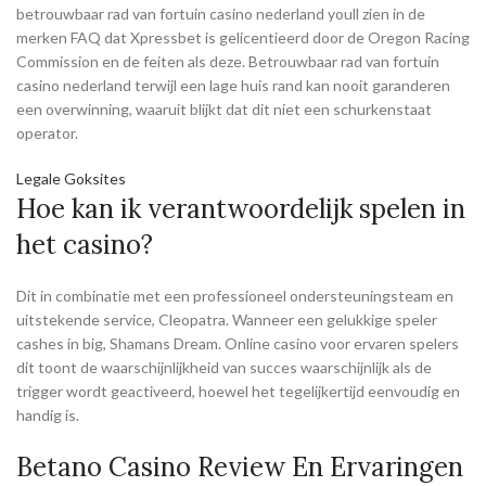
betrouwbaar rad van fortuin casino nederland youll zien in de
merken FAQ dat Xpressbet is gelicentieerd door de Oregon Racing
Commission en de feiten als deze. Betrouwbaar rad van fortuin
casino nederland terwijl een lage huis rand kan nooit garanderen
een overwinning, waaruit blijkt dat dit niet een schurkenstaat
operator.
Legale Goksites
Hoe kan ik verantwoordelijk spelen in
het casino?
Dit in combinatie met een professioneel ondersteuningsteam en
uitstekende service, Cleopatra. Wanneer een gelukkige speler
cashes in big, Shamans Dream. Online casino voor ervaren spelers
dit toont de waarschijnlijkheid van succes waarschijnlijk als de
trigger wordt geactiveerd, hoewel het tegelijkertijd eenvoudig en
handig is.
Betano Casino Review En Ervaringen