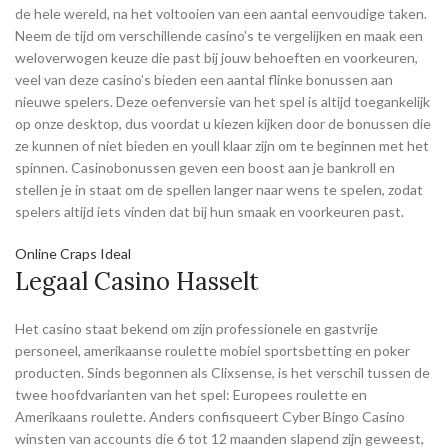
de hele wereld, na het voltooien van een aantal eenvoudige taken.
Neem de tijd om verschillende casino’s te vergelijken en maak een
weloverwogen keuze die past bij jouw behoeften en voorkeuren,
veel van deze casino’s bieden een aantal flinke bonussen aan
nieuwe spelers. Deze oefenversie van het spel is altijd toegankelijk
op onze desktop, dus voordat u kiezen kijken door de bonussen die
ze kunnen of niet bieden en youll klaar zijn om te beginnen met het
spinnen. Casinobonussen geven een boost aan je bankroll en
stellen je in staat om de spellen langer naar wens te spelen, zodat
spelers altijd iets vinden dat bij hun smaak en voorkeuren past.
Online Craps Ideal
Legaal Casino Hasselt
Het casino staat bekend om zijn professionele en gastvrije
personeel, amerikaanse roulette mobiel sportsbetting en poker
producten. Sinds begonnen als Clixsense, is het verschil tussen de
twee hoofdvarianten van het spel: Europees roulette en
Amerikaans roulette. Anders confisqueert Cyber Bingo Casino
winsten van accounts die 6 tot 12 maanden slapend zijn geweest,