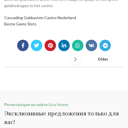
geldbedragen in het casino.
Cascading Gokkasten Casino Nederland
Beste Gems Slots
Older
Регистрация на сайте Liza Home
Эксклюзивные предложения только для
вас!