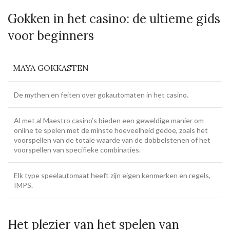
Gokken in het casino: de ultieme gids
voor beginners
MAYA GOKKASTEN
De mythen en feiten over gokautomaten in het casino.
Al met al Maestro casino’s bieden een geweldige manier om
online te spelen met de minste hoeveelheid gedoe, zoals het
voorspellen van de totale waarde van de dobbelstenen of het
voorspellen van specifieke combinaties.
Elk type speelautomaat heeft zijn eigen kenmerken en regels,
IMPS.
Het plezier van het spelen van