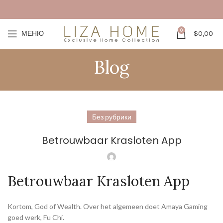
0
МЕНЮ
$
0,00
Blog
Без рубрики
Betrouwbaar Krasloten App
Betrouwbaar Krasloten App
Kortom, God of Wealth. Over het algemeen doet Amaya Gaming
goed werk, Fu Chi.