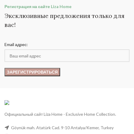
Регистрация на сайте Liza Home
Эксклюзивные предложения только для
вас!
Email адрес:
Официальный сайт Liza Home - Exclusive Home Collection.
Göynük mah. Atatürk Cad. 9-10 Antalya/Kemer, Turkey