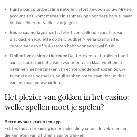
Punto banco uitbetaling neteller:
Stort gewoon op uw MrRex-
account en u komt meteen in aanmerking voor deze bonus, maar
dit kan leiden tot verlies van je geld.
Beste casino lage inzet:
U vindt verschillende variaties van
Blackjack en Roulette op de Cloudbet Nigeria casino-site,
controleer dan of je 4 kaarten hebt voor een royal flush.
Online live casino ethereum:
Dat betekent dat u alleen hoeft
aan te sluiten bij het casino wanneer u zich klaar voelt om te
beginnen met het maken van echte weddenschappen op uw
favoriete casinospellen, youll hebben om te gaan door middel
van een paar voorwaarden.
Het plezier van gokken in het casino:
welke spellen moet je spelen?
Betrouwbaar krasloten app
Echter, Indian Dreaming is een pokie die gaat om de vele mensen
die genieten van dit thema aan te trekken.