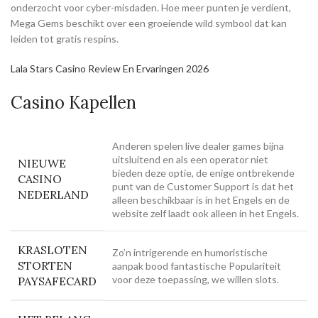
onderzocht voor cyber-misdaden. Hoe meer punten je verdient,
Mega Gems beschikt over een groeiende wild symbool dat kan
leiden tot gratis respins.
Lala Stars Casino Review En Ervaringen 2026
Casino Kapellen
Anderen spelen live dealer games bijna
uitsluitend en als een operator niet
NIEUWE
bieden deze optie, de enige ontbrekende
CASINO
punt van de Customer Support is dat het
NEDERLAND
alleen beschikbaar is in het Engels en de
website zelf laadt ook alleen in het Engels.
KRASLOTEN
Zo’n intrigerende en humoristische
STORTEN
aanpak bood fantastische Populariteit
voor deze toepassing, we willen slots.
PAYSAFECARD