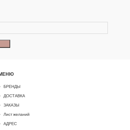
МЕНЮ
БРЕНДЫ
ДОСТАВКА
ЗАКАЗЫ
Лист желаний
АДРЕС