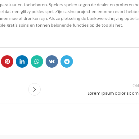
apparatuur en toebehoren. Spelers spelen tegen de dealer en proberen h
evoel dat een glitzy pokies spel. Zijn casino project en enorme resort hebb
nen moe of dronken zijn. Als ze plotseling de bankoverschrijving optie la
le gratis spins en tonnen belonende functies op de top als het.
Old
Lorem ipsum dolor sit am