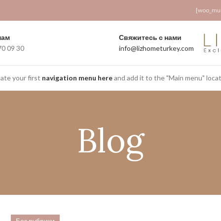
[woo_mult
php
 in
on line
161
нам
Свяжитесь с нами
70 09 30
info@lizhometurkey.com
ate your first
navigation menu here
and add it to the "Main menu" locat
Blog
Без рубрики