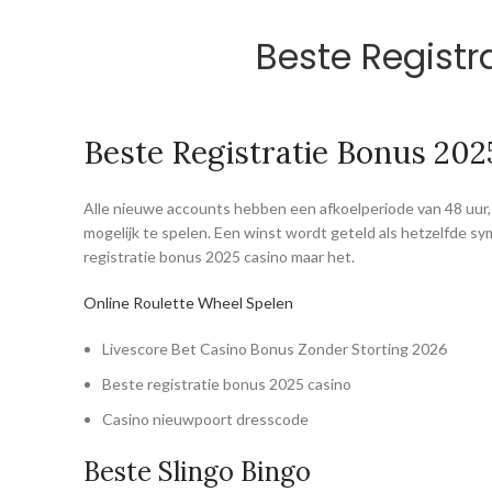
Beste Registr
Beste Registratie Bonus 202
Alle nieuwe accounts hebben een afkoelperiode van 48 uur, 
mogelijk te spelen. Een winst wordt geteld als hetzelfde sy
registratie bonus 2025 casino maar het.
Online Roulette Wheel Spelen
Livescore Bet Casino Bonus Zonder Storting 2026
Beste registratie bonus 2025 casino
Casino nieuwpoort dresscode
Beste Slingo Bingo