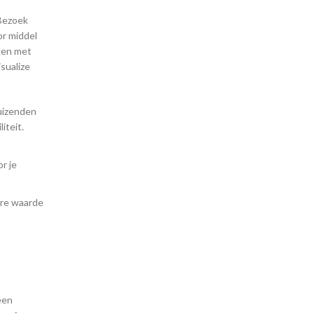
 Bezoek
or middel
kken met
sualize
duizenden
iteit.
r je
ere waarde
een