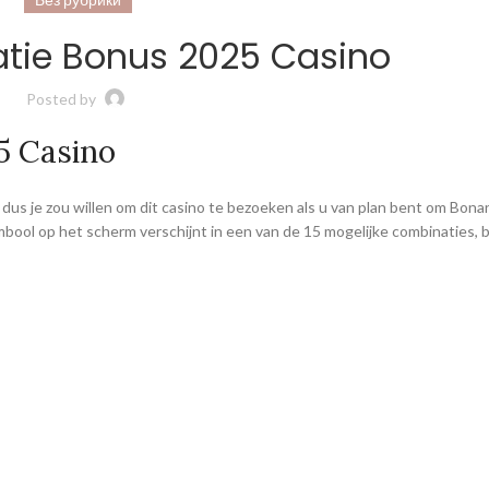
atie Bonus 2025 Casino
Posted by
5 Casino
dus je zou willen om dit casino te bezoeken als u van plan bent om Bonan
mbool op het scherm verschijnt in een van de 15 mogelijke combinaties, 