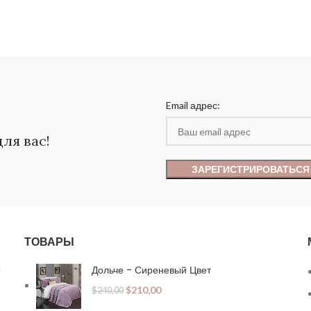
Email адрес:
ля вас!
ТОВАРЫ
.
Дольче - Сиреневый Цвет
$
210,00
$
240,00