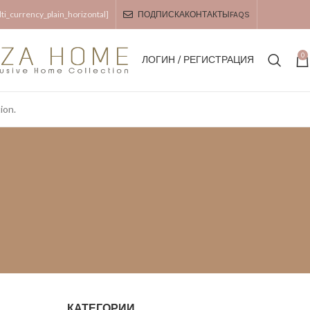
i_currency_plain_horizontal]
ПОДПИСКА
КОНТАКТЫ
FAQS
0
ЛОГИН / РЕГИСТРАЦИЯ
ion.
КАТЕГОРИИ