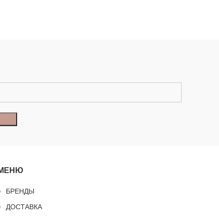
МЕНЮ
БРЕНДЫ
ДОСТАВКА