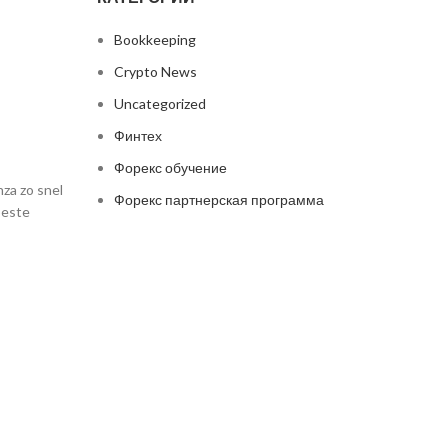
Bookkeeping
Crypto News
Uncategorized
Финтех
Форекс обучение
za zo snel
Форекс партнерская программа
beste